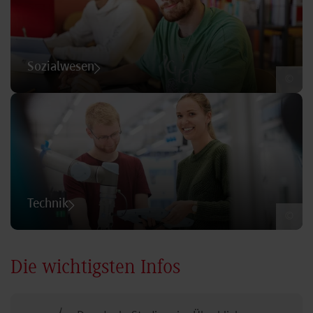
Sozialwesen
©
Technik
©
Die wichtigsten Infos