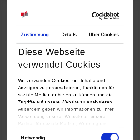
07.09.2026
18:00 Uhr
Online INDIS-Infoveranstaltung für Studierende
Zum Event
Zustimmung
Details
Über Cookies
Diese Webseite
Technologietag: Clean Urban Transportation –
verwendet Cookies
nachhaltige Mobilität im (sub)urbanen Umfeld
Wir verwenden Cookies, um Inhalte und
16.09.2026 - 17.09.2026
Anzeigen zu personalisieren, Funktionen für
soziale Medien anbieten zu können und die
Im Mittelpunkt stehen elektrische Antriebe, moderne
Zugriffe auf unsere Website zu analysieren.
Batterietechnologien und innovative Fahrzeugkonzepte für
Außerdem geben wir Informationen zu Ihrer
nachhaltige Mobilität in Stadt und…
Verwendung unserer Website an unsere
Partner für soziale Medien, Werbung und
Zum Event
Analysen weiter. Unsere Partner (u.a.
Einwilligungsauswahl
Notwendig
YouTube, Google Maps) führen diese