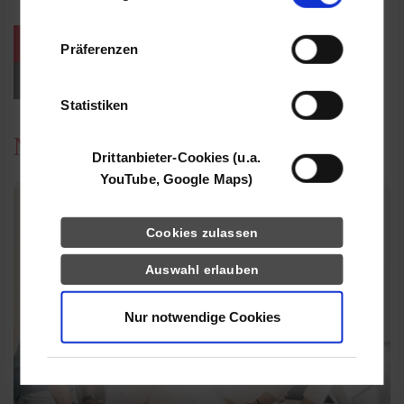
Informationen möglicherweise mit weiteren
Daten zusammen, die Sie ihnen bereitgestellt
weitere Veranstaltungen / Termine
Präferenzen
haben oder die sie im Rahmen Ihrer Nutzung
der Dienste gesammelt haben.
Events für Studieninteressierte
Statistiken
News
Drittanbieter-Cookies (u.a.
YouTube, Google Maps)
Cookies zulassen
Auswahl erlauben
Nur notwendige Cookies