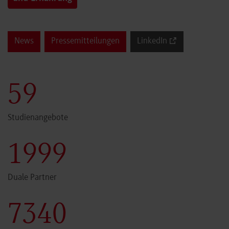
News
Pressemitteilungen
LinkedIn
60
Studienangebote
2000
Duale Partner
7341