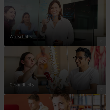
Wirtschaft
©
Gesundheit
©