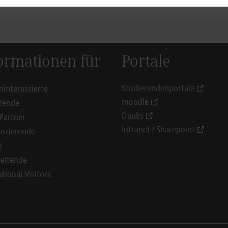
ormationen für
Portale
Studierendenportale
ninteressierte
moodle
rende
Dualis
Partner
Intranet / Sharepoint
ozierende
i
eitende
ational Visitors