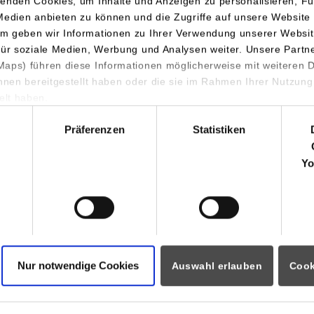
enden Cookies, um Inhalte und Anzeigen zu personalisieren, Fu
Rita-Maiburg-Straße 40
Medien anbieten zu können und die Zugriffe auf unsere Website 
70794
Filderstadt
m geben wir Informationen zu Ihrer Verwendung unserer Websit
für soziale Medien, Werbung und Analysen weiter. Unsere Partn
https://www.all-for-one.com/de/
aps) führen diese Informationen möglicherweise mit weiteren
ihnen bereitgestellt haben oder die sie im Rahmen Ihrer Nutzung
Karla Schumann
lt haben.
+49 711 78807-0
hl
info@all-for-one.com
Präferenzen
Statistiken
All for One Group SE
Yo
Rita-Maiburg-Straße 40
70794
Filderstadt
https://www.all-for-one.com/de/
Katharina Wunderlich
+49 7131 394040
Nur notwendige Cookies
Auswahl erlauben
Cook
Katharina.Wunderlich@all-for-one.com