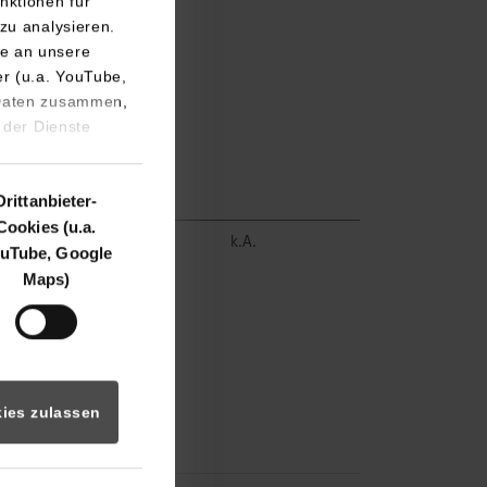
nktionen für
zu analysieren.
e an unsere
er (u.a. YouTube,
 Daten zusammen,
 der Dienste
Drittanbieter-
Cookies (u.a.
frei
k.A.
uTube, Google
Maps)
ies zulassen