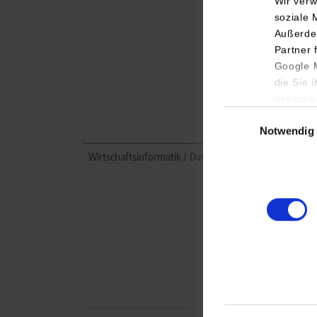
Wir verw
soziale 
Außerde
Partner 
Google M
die Sie 
gesamme
Einwilligungsauswa
Notwendig
Wirtschaftsinformatik / Data Science