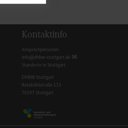
Kontaktinfo
Ansprechpersonen
info@dhbw-stuttgart.de
Standorte in Stuttgart
DHBW Stuttgart
Rotebühlstraße 133
70197 Stuttgart