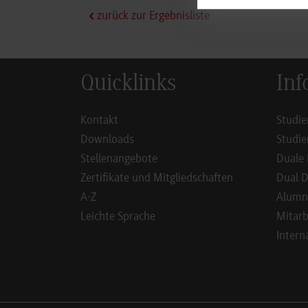
zurück zur Ergebnisliste
Quicklinks
Inf
Kontakt
Studie
Downloads
Studie
Stellenangebote
Duale 
Zertifikate und Mitgliedschaften
Dual D
A-Z
Alumn
Leichte Sprache
Mitarb
Intern