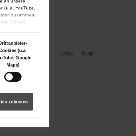
e an unsere
er (u.a. YouTube,
 Daten zusammen,
 der Dienste
Drittanbieter-
Cookies (u.a.
port.de
belegt
belegt
uTube, Google
Maps)
ies zulassen