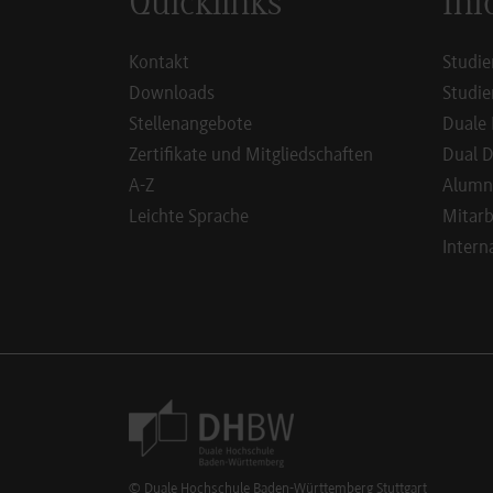
Quicklinks
Inf
Kontakt
Studie
Downloads
Studie
Stellenangebote
Duale 
Zertifikate und Mitgliedschaften
Dual D
A-Z
Alumn
Leichte Sprache
Mitarb
Intern
Footer Meta Navigation
© Duale Hochschule Baden-Württemberg Stuttgart