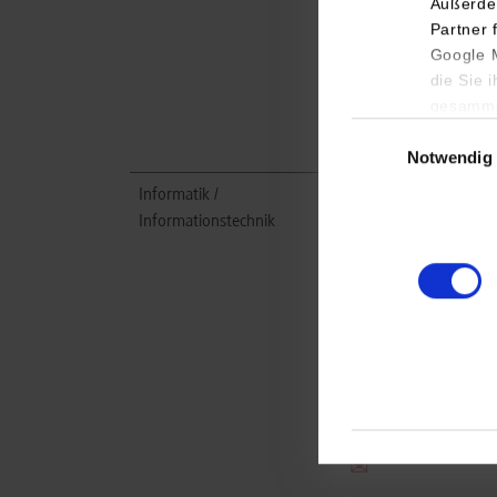
Außerde
sport.com/de
Partner 
Lea Köhler
Google M
07157 97 - 1937
die Sie 
l.koehler@ritter-sport
gesamme
Einwilligungsauswa
Notwendig
Informatik /
Alfred Ritter GmbH
Informationstechnik
Co. KG
Alfred-Ritter-Straße 2
71111
Waldenbuch
https://www.ritter-
sport.com/de
Lea Köhler
07157 97 - 1937
l.koehler@ritter-sport