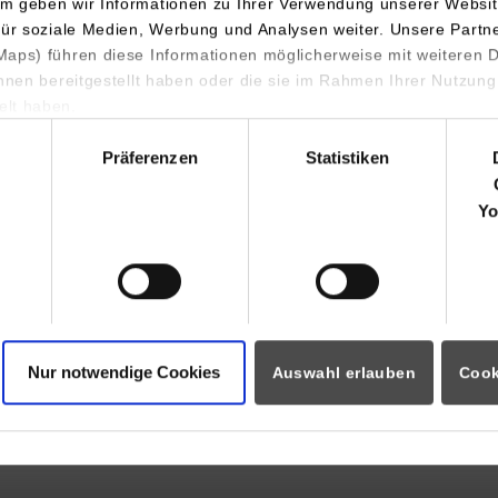
m geben wir Informationen zu Ihrer Verwendung unserer Websit
für soziale Medien, Werbung und Analysen weiter. Unsere Partn
aps) führen diese Informationen möglicherweise mit weiteren
ihnen bereitgestellt haben oder die sie im Rahmen Ihrer Nutzung
.de
lt haben.
hl
Präferenzen
Statistiken
 &
Bitte bewerben Sie sich nur online über die Homepage: www.ritter-s
Yo
5
Nur notwendige Cookies
Auswahl erlauben
Cook
.de