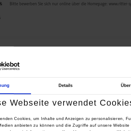
 &
Bitte bewerben Sie sich nur online über die Homepage: www.ritter-s
5
.de
mung
Details
Über
 &
Bitte bewerben Sie sich ausschließlich auf aktuelle Stellenangebote 
https://www.ritter-sport.com/de/karriere
se Webseite verwendet Cookie
5
enden Cookies, um Inhalte und Anzeigen zu personalisieren, Fu
Medien anbieten zu können und die Zugriffe auf unsere Website 