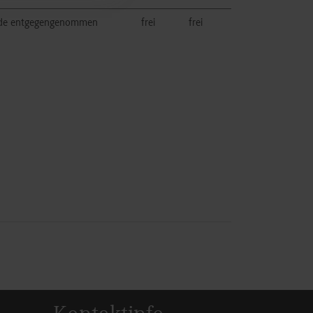
t.de entgegengenommen
frei
frei