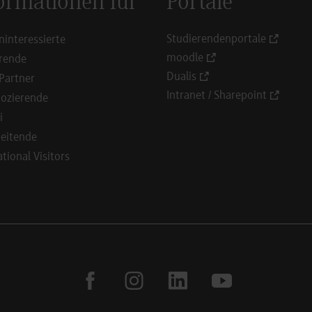
ormationen für
Portale
Studierendenportale
ninteressierte
moodle
rende
Dualis
Partner
Intranet / Sharepoint
ozierende
i
eitende
ational Visitors
facebook
instagram
linkedin
youtube