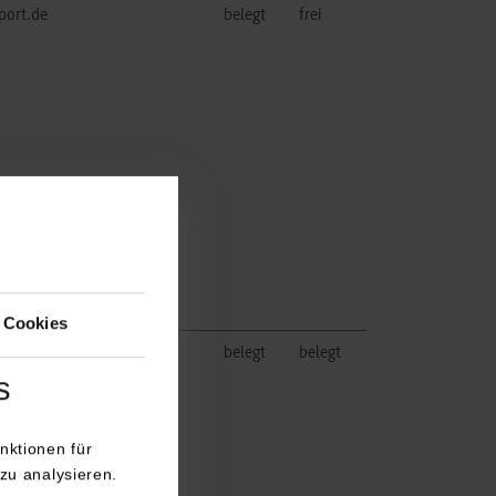
port.de
belegt
frei
 Cookies
über unsere Karriereseite:
belegt
belegt
s
nktionen für
zu analysieren.