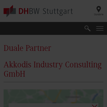
Skip to main content
Standorte
Suche
Suche
Duale Partner
Akkodis Industry Consulting
GmbH