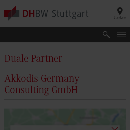
Skip to main content
Standorte
Suche
Suche
Duale Partner
Akkodis Germany
Consulting GmbH