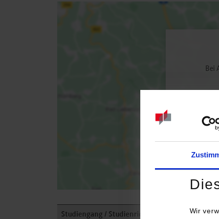
Bei 
Zustim
Die
Wir verw
Studiengang / Studienrichtung
Anschrift /