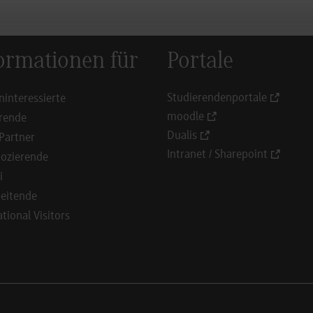
ormationen für
Portale
Studierendenportale
ninteressierte
moodle
rende
Dualis
Partner
Intranet / Sharepoint
ozierende
i
eitende
ational Visitors