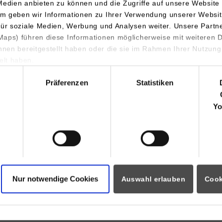
Medien anbieten zu können und die Zugriffe auf unsere Website 
m geben wir Informationen zu Ihrer Verwendung unserer Websit
artnerschaft mbB Wirtschaftsprüfer Steuerberater Rechtsanwält
für soziale Medien, Werbung und Analysen weiter. Unsere Partn
aps) führen diese Informationen möglicherweise mit weiteren
art
ihnen bereitgestellt haben oder die sie im Rahmen Ihrer Nutzung
lt haben.
nnenwetsch
hl
130
Präferenzen
Statistiken
ch@adjuvaris.de
Yo
artnerschaft mbB Wirtschaftsprüfer Steuerberater Rechtsanwält
art
nnenwetsch
130
Nur notwendige Cookies
Auswahl erlauben
Cook
ch@adjuvaris.de