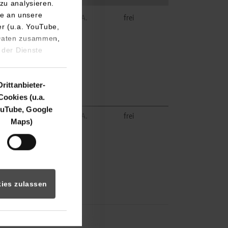
zu analysieren.
e an unsere
e
k.A.
frei
er (u.a. YouTube,
 Daten zusammen,
 der Dienste
Drittanbieter-
Cookies (u.a.
uTube, Google
e
k.A.
frei
Maps)
ies zulassen