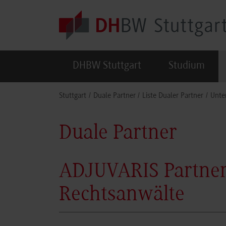
Skip to main content
DHBW Stuttgart
Studium
You are here:
Stuttgart
Duale Partner
Liste Dualer Partner
Unte
Duale Partner
ADJUVARIS Partners
Rechtsanwälte