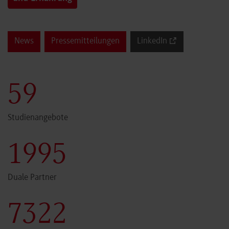
News
Pressemitteilungen
LinkedIn
60
Studienangebote
2000
Duale Partner
7341