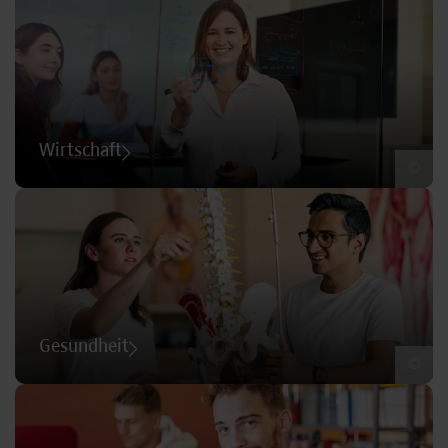
Wirtschaft
©
Gesundheit
©