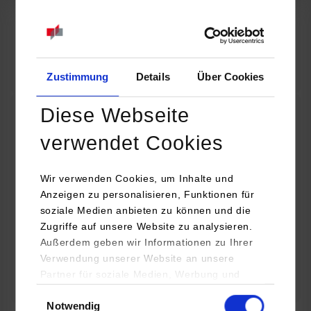
07.09.2026
18:00 Uhr
Online INDIS-Infoveranstaltung für Studierende
Zum Event
Zustimmung
Details
Über Cookies
Diese Webseite
Technologietag: Clean Urban Transportation –
verwendet Cookies
nachhaltige Mobilität im (sub)urbanen Umfeld
Wir verwenden Cookies, um Inhalte und
16.09.2026 - 17.09.2026
Anzeigen zu personalisieren, Funktionen für
soziale Medien anbieten zu können und die
Im Mittelpunkt stehen elektrische Antriebe, moderne
Zugriffe auf unsere Website zu analysieren.
Batterietechnologien und innovative Fahrzeugkonzepte für
Außerdem geben wir Informationen zu Ihrer
nachhaltige Mobilität in Stadt und…
Verwendung unserer Website an unsere
Partner für soziale Medien, Werbung und
Zum Event
Analysen weiter. Unsere Partner (u.a.
Einwilligungsauswahl
Notwendig
YouTube, Google Maps) führen diese