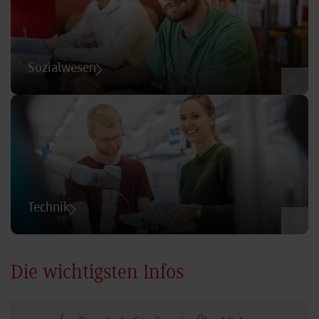
Sozialwesen
©
Technik
©
Die wichtigsten Infos