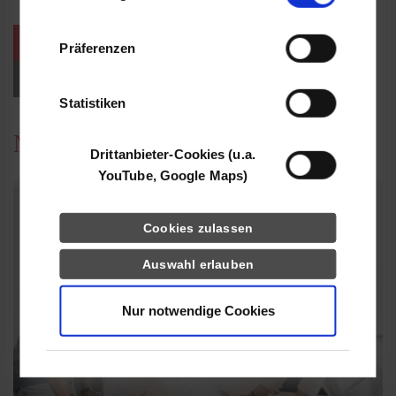
Informationen möglicherweise mit weiteren
Daten zusammen, die Sie ihnen bereitgestellt
weitere Veranstaltungen / Termine
Präferenzen
haben oder die sie im Rahmen Ihrer Nutzung
der Dienste gesammelt haben.
Events für Studieninteressierte
Statistiken
News
Drittanbieter-Cookies (u.a.
YouTube, Google Maps)
Cookies zulassen
Auswahl erlauben
Nur notwendige Cookies