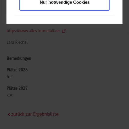
Nur notwendige Cookies
a.i.m. all in metal GmbH
Steinbeisstraße 6
71706
Markgröningen
https://www.alles-in-metall.de
Lara Riechel
frei
k.A.
zurück zur Ergebnisliste