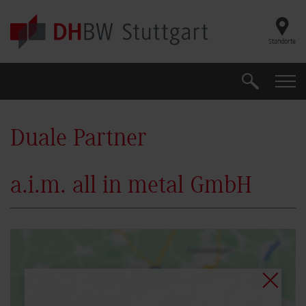
Skip to main content
Standorte
Suche
Suche
Duale Partner
a.i.m. all in metal GmbH