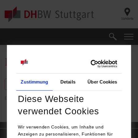
Skip to main content
Standorte
Suche
Suche
Duale Partner
Zustimmung
Details
Über Cookies
freie Plätze anzeigen
Diese Webseite
Es wurden keine Ergebnisse gefunden
verwendet Cookies
Wir verwenden Cookies, um Inhalte und
Anzeigen zu personalisieren, Funktionen für
Quicklinks