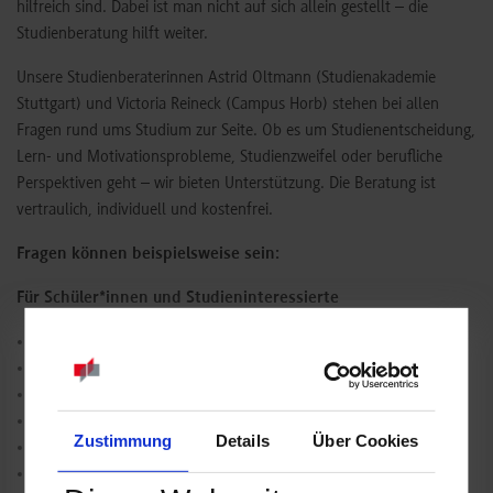
hilfreich sind. Dabei ist man nicht auf sich allein gestellt – die
Studienberatung hilft weiter.
Unsere Studienberaterinnen Astrid Oltmann (Studienakademie
Stuttgart) und Victoria Reineck (Campus Horb) stehen bei allen
Fragen rund ums Studium zur Seite. Ob es um Studienentscheidung,
Lern- und Motivationsprobleme, Studienzweifel oder berufliche
Perspektiven geht – wir bieten Unterstützung. Die Beratung ist
vertraulich, individuell und kostenfrei.
Fragen können beispielsweise sein:
Für Schüler*innen und Studieninteressierte
Welcher Studiengang passt zu mir?
Ist ein Studium der richtige Weg für mich?
Wie läuft das duale Studium genau ab?
Welche Hochschulart eignet sich für mich?
Zustimmung
Details
Über Cookies
Was sollte ich für ein duales Studium mitbringen?
Wie kann ich mich gut auf das Studium vorbereiten?