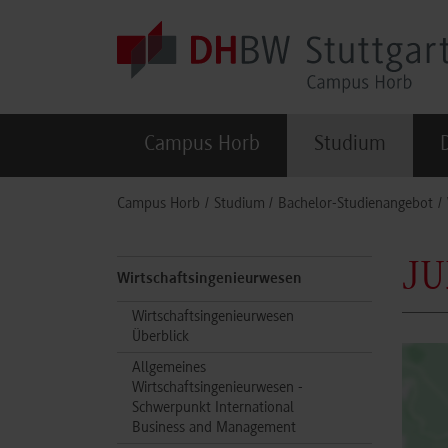
Skip to main content
Campus Horb
Studium
You are here:
Campus Horb
Studium
Bachelor-Studienangebot
JU
Wirtschaftsingenieurwesen
Wirtschaftsingenieurwesen
Überblick
Allgemeines
Wirtschaftsingenieurwesen -
Schwerpunkt International
Business and Management