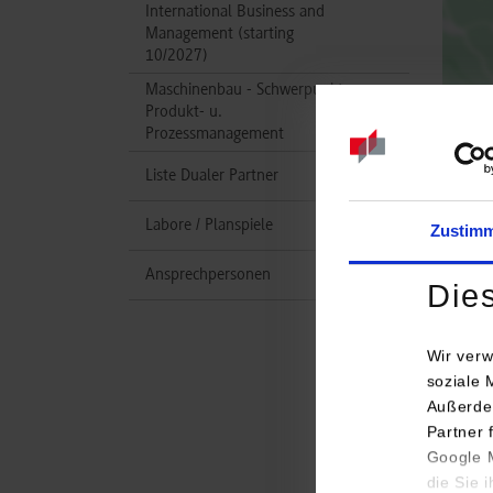
International Business and
Management (starting
10/2027)
Maschinenbau - Schwerpunkt
Produkt- u.
Prozessmanagement
Liste Dualer Partner
Labore / Planspiele
Zustim
Ansprechpersonen
Die
Wir verw
soziale 
Studi
Außerde
Partner 
Wirts
Google M
Wirtsc
die Sie 