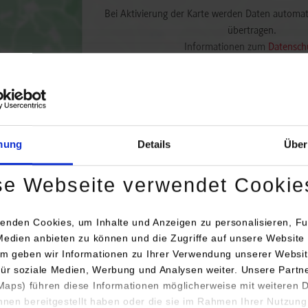
Bei Aktivierung der Karte werden Daten automat
übertragen.
Informationen zum
Datensch
Dauerhaft aktivieren
Einmalig
mung
Details
Über
se Webseite verwendet Cookie
enden Cookies, um Inhalte und Anzeigen zu personalisieren, Fu
Anschrift /
Medien anbieten zu können und die Zugriffe auf unsere Website 
engang / Studienrichtung
Ansprechp
m geben wir Informationen zu Ihrer Verwendung unserer Websit
für soziale Medien, Werbung und Analysen weiter. Unsere Partn
chaftsingenieurwesen / Allgemeines
JUNGHANS 
aps) führen diese Informationen möglicherweise mit weiteren
haftsingenieurwesen - International Business and
GmbH
ihnen bereitgestellt haben oder die sie im Rahmen Ihrer Nutzung