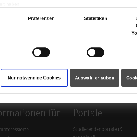
gement
Unterberge
lt haben.
78655
Dunn
hl
Präferenzen
Statistiken
www.jungha
Yo
Mirjam Fisch
07402 181 
mirjam.fisc
defence.co
Nur notwendige Cookies
Auswahl erlauben
Cook
ück zur Ergebnisliste
ormationen für
Portale
Studierendenportale
ninteressierte