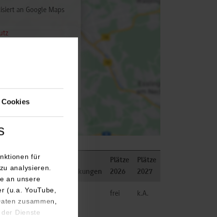
isiert an Google Maps
utz
 aktivieren
 Cookies
s
nktionen für
Plätze
Plätze
zu analysieren.
erson
Bemerkungen
2026
2027
e an unsere
er (u.a. YouTube,
Microtec
frei
k.A.
 Daten zusammen,
 der Dienste