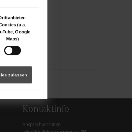
nweg 10
ingen-Seedorf
Drittanbieter-
ns-defence.com
Cookies (u.a.
uTube, Google
inger
Maps)
358
hinger@junghans-
m
ies zulassen
Kontaktinfo
Ansprechpersonen