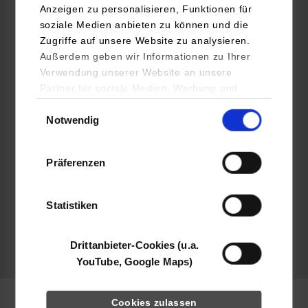
Anzeigen zu personalisieren, Funktionen für
Infinex Kunststofftechnik GmbH
soziale Medien anbieten zu können und die
Heinrich-Schickhardt-Str. 1
Zugriffe auf unsere Website zu analysieren.
72221
Haiterbach
Außerdem geben wir Informationen zu Ihrer
www.infinex-group.de
Verwendung unserer Website an unsere
Partner für soziale Medien, Werbung und
MBA Christoph Neuffer
Analysen weiter. Unsere Partner (u.a.
Einwilligungsauswahl
07456 69083 529
Notwendig
YouTube, Google Maps) führen diese
christoph.neuffer@infinex-group.de
Informationen möglicherweise mit weiteren
Daten zusammen, die Sie ihnen bereitgestellt
Präferenzen
haben oder die sie im Rahmen Ihrer Nutzung
der Dienste gesammelt haben.
Statistiken
belegt
Drittanbieter-Cookies (u.a.
frei
YouTube, Google Maps)
Cookies zulassen