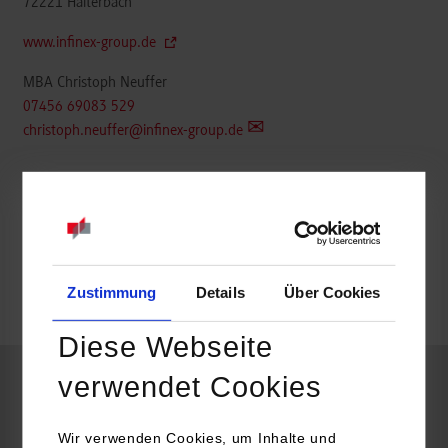
72221
Haiterbach
www.infinex-group.de
MBA Christoph Neuffer
07456 69083 529
christoph.neuffer@infinex-group.de
k.A.
Zustimmung
Details
Über Cookies
frei
Diese Webseite
verwendet Cookies
Maschinenbau / Kunststofftechnik
Wir verwenden Cookies, um Inhalte und