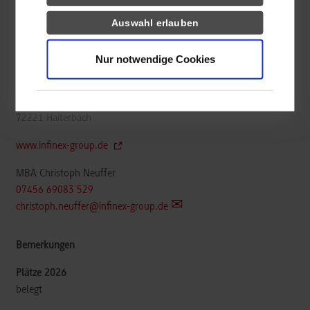
Wirtschaftsingenieurwesen / Allgemeines
Auswahl erlauben
Wirtschaftsingenieurwesen - International Business and
Management
Nur notwendige Cookies
Infinex Kunststofftechnik GmbH
Heinrich-Schickhardt-Str. 1
72221
Haiterbach
www.infinex-group.de
MBA Christoph Neuffer
07456 69083 529
christoph.neuffer@infinex-group.de
belegt