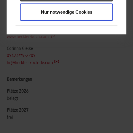
Heckler & Koch GmbH
Nur notwendige Cookies
Heckler & Kochstr. 1
78727
Oberndorf a. N.
www.heckler-koch.com
Corinna Gielke
07423/79-2207
hr@heckler-koch-de.com
belegt
frei