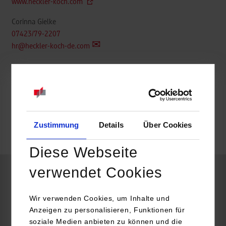
www.heckler-koch.com
Corinna Gielke
07423/79-2207
hr@heckler-koch-de.com
k.A.
Zustimmung
Details
Über Cookies
frei
Diese Webseite
verwendet Cookies
Maschinenbau / Produktionstechnik
Wir verwenden Cookies, um Inhalte und
Anzeigen zu personalisieren, Funktionen für
Heckler & Koch GmbH
soziale Medien anbieten zu können und die
Heckler & Kochstr. 1