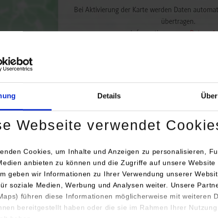
Bei Aktivierung der Karte werden Daten automat
übertragen.
Informationen zum
Datensch
Dauerhaft aktivieren
Einmalig
mung
Details
Über
se Webseite verwendet Cookie
enden Cookies, um Inhalte und Anzeigen zu personalisieren, Fu
Anschrift
Medien anbieten zu können und die Zugriffe auf unsere Website 
engang / Studienrichtung
Ansprec
m geben wir Informationen zu Ihrer Verwendung unserer Websit
für soziale Medien, Werbung und Analysen weiter. Unsere Partn
chaftsingenieurwesen / Allgemeines
Endrich 
aps) führen diese Informationen möglicherweise mit weiteren
haftsingenieurwesen - International Business and
Vertrieb
ihnen bereitgestellt haben oder die sie im Rahmen Ihrer Nutzung