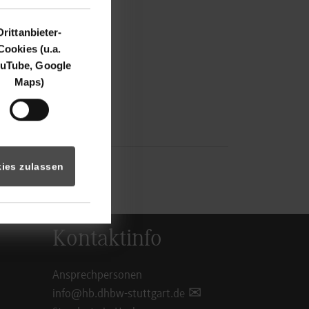
 56
gold
Drittanbieter-
ich.com
Cookies (u.a.
uTube, Google
isch
Maps)
07- 7761
ng@endrich.com
ies zulassen
Kontaktinfo
Ansprechpersonen
info@hb.dhbw-stuttgart.de