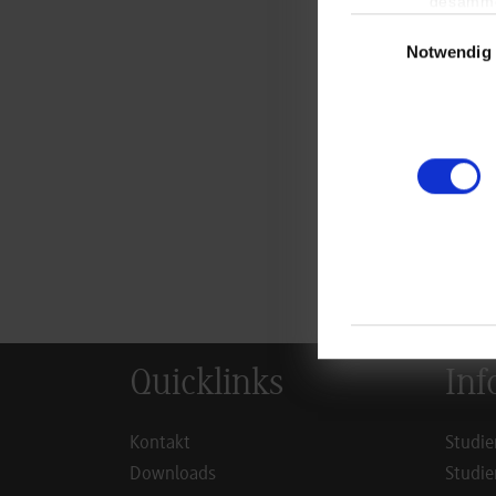
Mana
gesamme
Einwilligungsauswa
Notwendig
zur
Quicklinks
Inf
Kontakt
Studie
Downloads
Studie