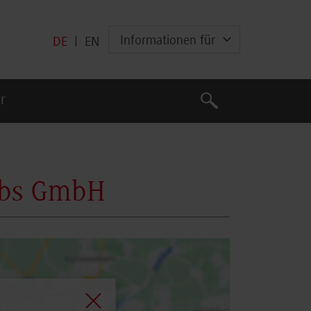
Informationen für
DE
|
EN
Suche
r
Suche
ebs GmbH