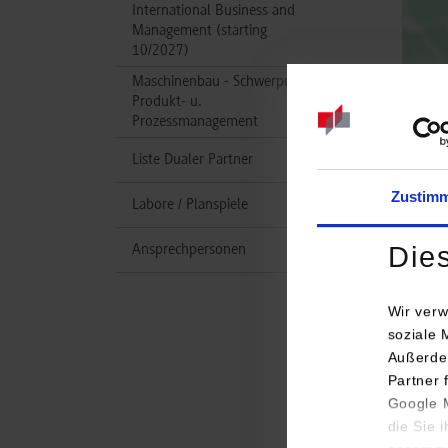
International Business and
Management (starting
10/2027)
Maschinenbau - Schwerpunkt
Produkt- u.
Prozessmanagement
Liste Dualer Partner
Zustim
Labore / Planspiele
Die
Ansprechpersonen
Wir verw
soziale 
Studi
Außerde
Partner 
Wirts
Google M
Wirtsc
die Sie 