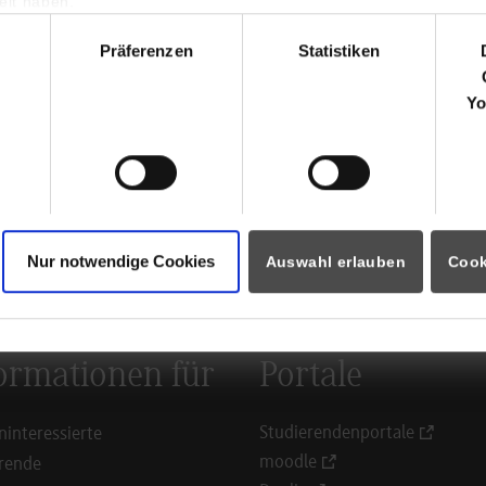
gement
Hauptstr.
lt haben.
hl
72202
Na
Präferenzen
Statistiken
www.endr
Yo
Melanie N
07452 60
ausbildu
Nur notwendige Cookies
Auswahl erlauben
Cook
ück zur Ergebnisliste
ormationen für
Portale
Studierendenportale
ninteressierte
moodle
rende