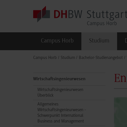
Skip to main content
Campus Horb
Studium
You are here:
Campus Horb
Studium
Bachelor-Studienangebot
En
Wirtschaftsingenieurwesen
Wirtschaftsingenieurwesen
Überblick
Allgemeines
Wirtschaftsingenieurwesen -
Schwerpunkt International
Business and Management