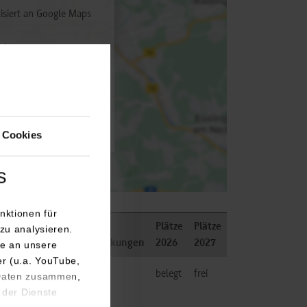
isiert an Google Maps
utz
 aktivieren
 Cookies
s
nktionen für
 /
Plätze
Plätze
zu analysieren.
hperson
Bemerkungen
2026
2027
e an unsere
er (u.a. YouTube,
Bauelemente
belegt
frei
 Daten zusammen,
s GmbH
 der Dienste