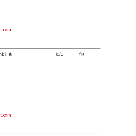
st.com
GmbH &
k.A.
frei
st.com