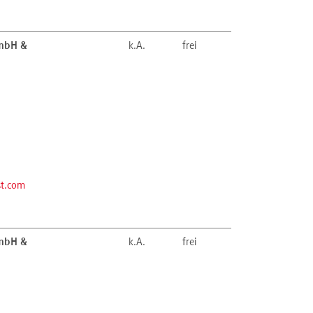
GmbH &
k.A.
frei
st.com
GmbH &
k.A.
frei