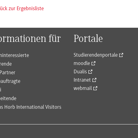
ück zur Ergebnisliste
ormationen für
Portale
Studierendenportale
ninteressierte
moodle
rende
Dualis
Partner
Intranet
auftragte
webmail
i
eitende
 Horb International Visitors