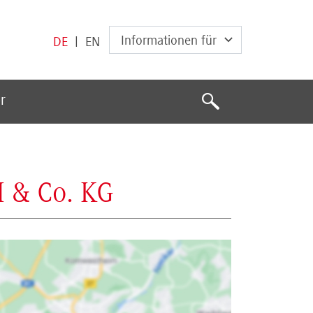
Informationen für
DE
|
EN
Suche
r
Suche
 & Co. KG