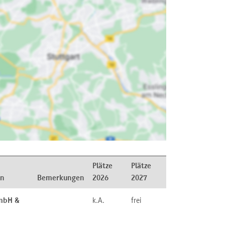
Plätze
Plätze
on
Bemerkungen
2026
2027
GmbH &
k.A.
frei