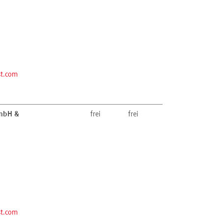
st.com
GmbH &
frei
frei
st.com