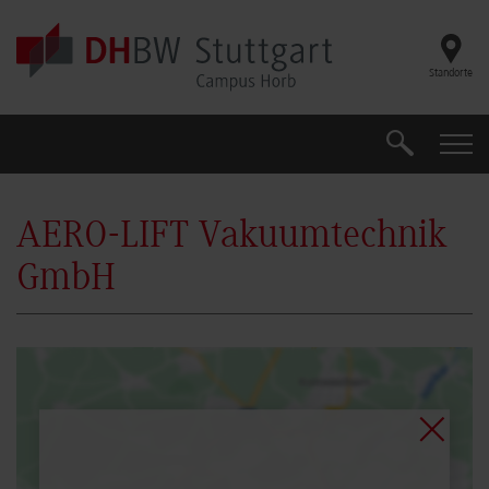
Skip to main content
Standorte
Suche
Suche
AERO-LIFT Vakuumtechnik
GmbH