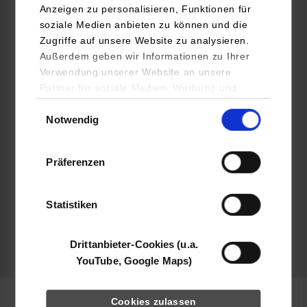
Anzeigen zu personalisieren, Funktionen für
AERO-LIFT Vakuumtechnik GmbH
soziale Medien anbieten zu können und die
Turmstr. 1
Zugriffe auf unsere Website zu analysieren.
72351
Geislingen
Außerdem geben wir Informationen zu Ihrer
www.aero-lift.de
Verwendung unserer Website an unsere
Partner für soziale Medien, Werbung und
Nadja Schlegel
Analysen weiter. Unsere Partner (u.a.
Einwilligungsauswahl
07428-94514 969
Notwendig
YouTube, Google Maps) führen diese
bewerbung@aero-lift.de
Informationen möglicherweise mit weiteren
Daten zusammen, die Sie ihnen bereitgestellt
Präferenzen
haben oder die sie im Rahmen Ihrer Nutzung
der Dienste gesammelt haben.
Statistiken
frei
Drittanbieter-Cookies (u.a.
frei
YouTube, Google Maps)
Cookies zulassen