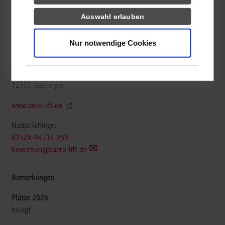
Wirtschaftsingenieurwesen / Allgemeines
Auswahl erlauben
Wirtschaftsingenieurwesen - International Business and
Management
Nur notwendige Cookies
AERO-LIFT Vakuumtechnik GmbH
Turmstr. 1
72351
Geislingen
www.aero-lift.de
Nadja Schlegel
07428-94514 969
bewerbung@aero-lift.de
belegt