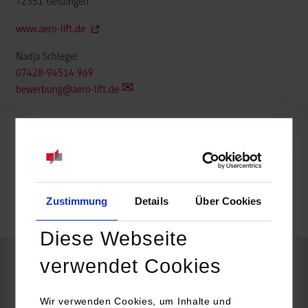
72351
Geislingen
www.aero-lift.de
Nadja Schlegel
07428-94514 969
bewerbung@aero-lift.de
frei
Zustimmung
Details
Über Cookies
frei
Diese Webseite
verwendet Cookies
Maschinenbau / Konstruktion und Entwicklung
Wir verwenden Cookies, um Inhalte und