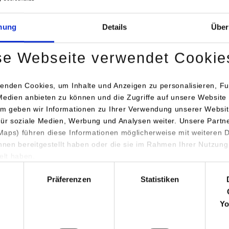
mung
Details
Über
se Webseite verwendet Cookie
enden Cookies, um Inhalte und Anzeigen zu personalisieren, Fu
Medien anbieten zu können und die Zugriffe auf unsere Website 
m geben wir Informationen zu Ihrer Verwendung unserer Websit
für soziale Medien, Werbung und Analysen weiter. Unsere Partn
aps) führen diese Informationen möglicherweise mit weiteren
ihnen bereitgestellt haben oder die sie im Rahmen Ihrer Nutzung
lt haben.
hl
Präferenzen
Statistiken
Yo
b@hb.dhbw-stuttgart.de
l:
mb@hb.dhbw-stuttgart.de