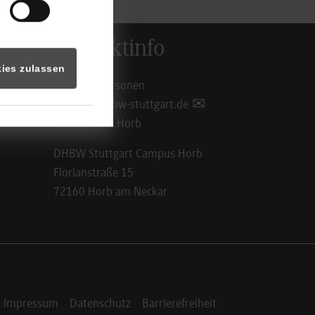
Kontaktinfo
ies zulassen
Ansprechpersonen
info@hb.dhbw-stuttgart.de
Standorte in Horb
DHBW Stuttgart Campus Horb
Florianstraße 15
72160 Horb am Neckar
Impressum
Datenschutz
Barrierefreiheit