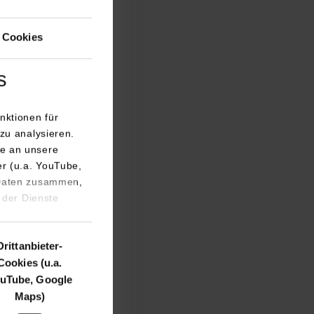
 Cookies
s
nktionen für
zu analysieren.
e an unsere
er (u.a. YouTube,
 Daten zusammen,
 der Dienste
Drittanbieter-
Cookies (u.a.
uTube, Google
Maps)