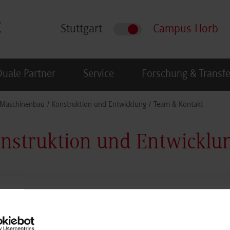
Stuttgart
Campus Horb
Duale Partner
Service
Forschung & Transfe
Maschinenbau
Konstruktion und Entwicklung
Team & Kontakt
nstruktion und Entwicklu
-232
/ E-Mail:
s.einbock@hb.dhbw-stuttgart.de