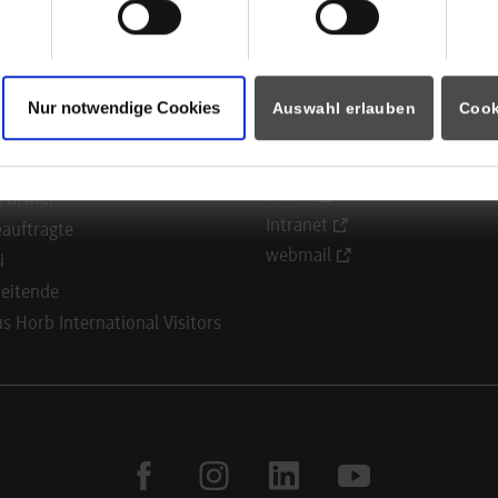
ormationen für
Portale
Nur notwendige Cookies
Auswahl erlauben
Cook
Studierendenportale
ninteressierte
moodle
rende
Dualis
Partner
Intranet
auftragte
webmail
i
eitende
 Horb International Visitors
facebook
instagram
linkedin
youtube