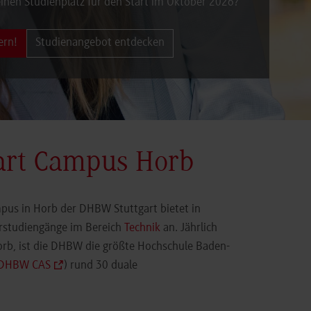
inen Studienplatz für den Start im Oktober 2026?
ern!
Studienangebot entdecken
art Campus Horb
pus in Horb der DHBW Stuttgart bietet in
orstudiengänge im Bereich
Technik
an. Jährlich
orb, ist die DHBW die größte Hochschule Baden-
DHBW CAS
) rund 30 duale