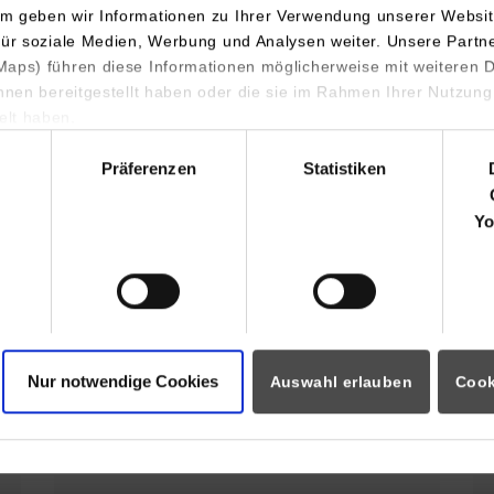
m geben wir Informationen zu Ihrer Verwendung unserer Websit
Der Campus Horb stellt sich vor
für soziale Medien, Werbung und Analysen weiter. Unsere Partn
aps) führen diese Informationen möglicherweise mit weiteren
ihnen bereitgestellt haben oder die sie im Rahmen Ihrer Nutzung
Profil des Campus Horb
lt haben.
hl
Präferenzen
Statistiken
s Horb
Yo
32. Horber
Sommerferienprogramm für Kinder
Nur notwendige Cookies
Auswahl erlauben
Cook
und Jugendliche. Hobby Elektronik
Projekt