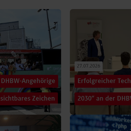
27.07.2026
00 DHBW-Angehörige
Erfolgreicher Tec
 sichtbares Zeichen
2030“ an der DHB
©
tag die Straßen der
Wie gelingt Transformation i
hen Zug: ein eigener DHBW-
und gesellschaftliche Rah
Genau…