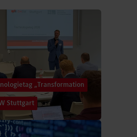
hnologietag „Transformation
W Stuttgart
n einer Zeit, in der sich Technologien, Märkte
menbedingungen immer schneller verändern?