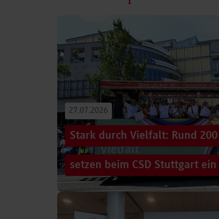
27.07.2026
Stark durch Vielfalt: Rund 2
setzen beim CSD Stuttgart ein
Hunderttausende Menschen säumten am Sams
Stuttgarter Innenstadt. Mitten im farbenfro
Truck, eine große…