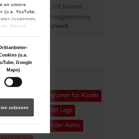
e an unsere
Dualer Partner sein mit klarem
er (u.a. YouTube,
Vorteil bei der Personalgewinnung
 Daten zusammen,
 der Dienste
Alle Infos für Duale Partner
Drittanbieter-
Cookies (u.a.
uTube, Google
Maps)
32. Horber
Sommerferienprogramm für Kinder
ies zulassen
und Jugendliche: Mit Lego
Education die Welt der Autos