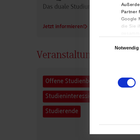
Außerde
Das duale Studium im Überblick
Partner 
Google M
die Sie 
Jetzt informieren!
gesamme
Einwilligungsauswa
Notwendig
Veranstaltungen Campu
Offene Studienberatung für
Studieninteressierte und
Studierende