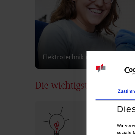
Elektrotechnik und Informations
Die wichtigsten Infos
Zustim
Die
Wir verw
soziale 