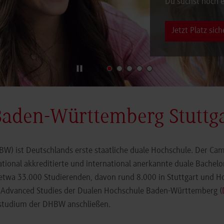
Du suchst noch e
Jetzt Platz sich
Baden-Württemberg Stuttg
) ist Deutschlands erste staatliche duale Hochschule. Der Cam
ational akkreditierte und international anerkannte duale Bachel
 etwa 33.000 Studierenden, davon rund 8.000 in Stuttgart und H
r Advanced Studies der Dualen Hochschule Baden-Württemberg (
orstudium der DHBW anschließen.