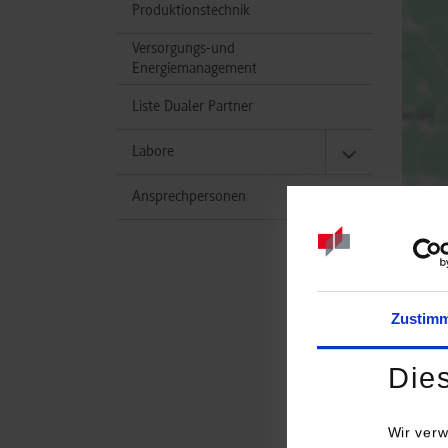
Produktionstechnik
Versorgungs-und
Energiemanagement
Liste Dualer Partner
Labore
Ansprechpersonen
Zustim
Studi
Die
Masch
Wir verw