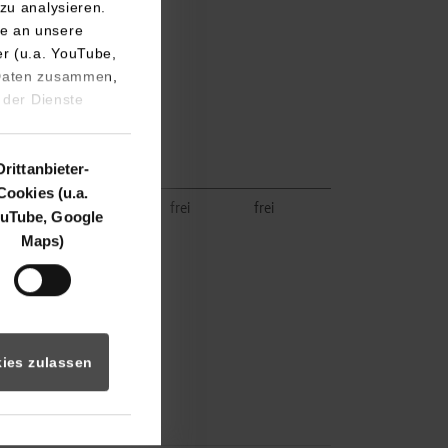
zu analysieren.
e an unsere
e.de
er (u.a. YouTube,
 Daten zusammen,
 der Dienste
ge.de
Drittanbieter-
Cookies (u.a.
frei
frei
uTube, Google
Maps)
e.de
ies zulassen
ge.de