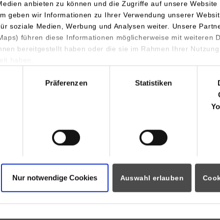
75387
Neubulach
Medien anbieten zu können und die Zugriffe auf unsere Website 
m geben wir Informationen zu Ihrer Verwendung unserer Websit
www.weka-elektrowerkzeug
für soziale Medien, Werbung und Analysen weiter. Unsere Partn
aps) führen diese Informationen möglicherweise mit weiteren
Heike Ehrenfried
ihnen bereitgestellt haben oder die sie im Rahmen Ihrer Nutzung
07053968160
lt haben.
weka@weka-elektrowerkzeu
hl
Präferenzen
Statistiken
otechnik und Informationstechnik /
WEKA Elektrowerkzeuge
Yo
onik
Auf der Höhe 20
75387
Neubulach
www.weka-elektrowerkzeug
Heike Ehrenfried
07053968160
Nur notwendige Cookies
Auswahl erlauben
Cook
weka@weka-elektrowerkzeu