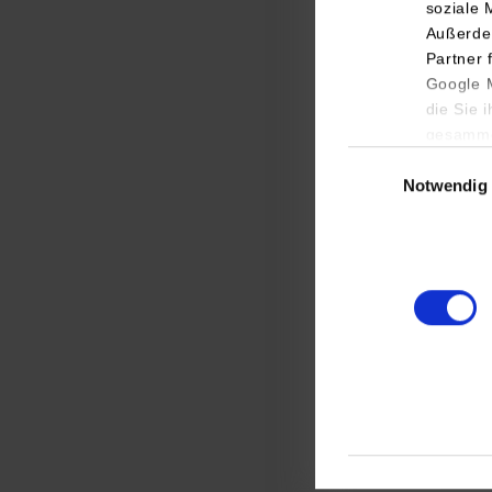
soziale 
Außerde
Partner 
Google M
die Sie 
gesamme
Einwilligungsauswa
Notwendig
Elektr
Elektr