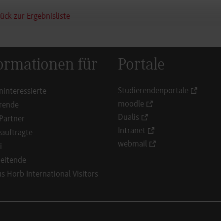
ück zur Ergebnisliste
ormationen für
Portale
Studierendenportale
ninteressierte
moodle
rende
Dualis
Partner
Intranet
auftragte
webmail
i
eitende
 Horb International Visitors