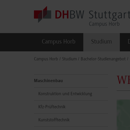
Skip to main content
Campus Horb
Studium
You are here:
Campus Horb
Studium
Bachelor-Studienangebot
WE
Maschinenbau
Konstruktion und Entwicklung
Kfz-Prüftechnik
Kunststofftechnik