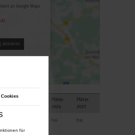
isiert an Google Maps
utz
 aktivieren
 Cookies
Plätze
Plätze
son
Bemerkungen
2026
2027
s
frei
frei
nktionen für