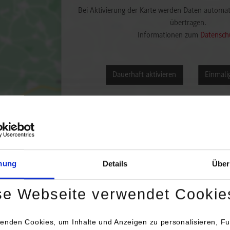
Bei Aktivierung der Karte werden Daten automat
übertragen.
Informationen zum
Datensch
Dauerhaft aktivieren
Einmalig
mung
Details
Über
engang / Studienrichtung
Anschrift / Ansprechper
se Webseite verwendet Cookie
inenbau / Konstruktion und Entwicklung
WEKA Elektrowerkzeuge
Auf der Höhe 20
enden Cookies, um Inhalte und Anzeigen zu personalisieren, Fu