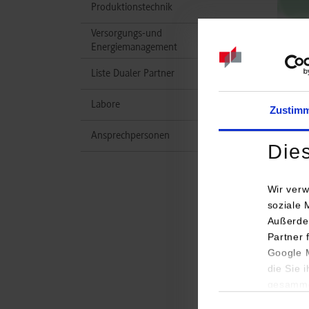
Produktionstechnik
Versorgungs-und
Energiemanagement
Liste Dualer Partner
Labore
Zustim
Ansprechpersonen
Die
Wir verw
soziale 
Außerde
Studi
Partner 
Google M
Masch
die Sie 
gesamme
Einwilligungsauswa