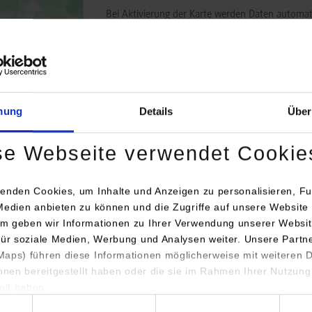
Bei Aktivierung der Karte werden Daten automat
übertragen.
Informationen zum
Datensch
Dauerhaft aktivieren
Einmalig
mung
Details
Über
se Webseite verwendet Cookie
enden Cookies, um Inhalte und Anzeigen zu personalisieren, Fu
Medien anbieten zu können und die Zugriffe auf unsere Website 
m geben wir Informationen zu Ihrer Verwendung unserer Websit
engang / Studienrichtung
Anschrift / Ansprechperson
für soziale Medien, Werbung und Analysen weiter. Unsere Partn
aps) führen diese Informationen möglicherweise mit weiteren
inenbau / Kunststofftechnik
VTS GmbH Kunststoffe
ihnen bereitgestellt haben oder die sie im Rahmen Ihrer Nutzung
Schwarzwaldring 6
lt haben.
78658
Zimmern
hl