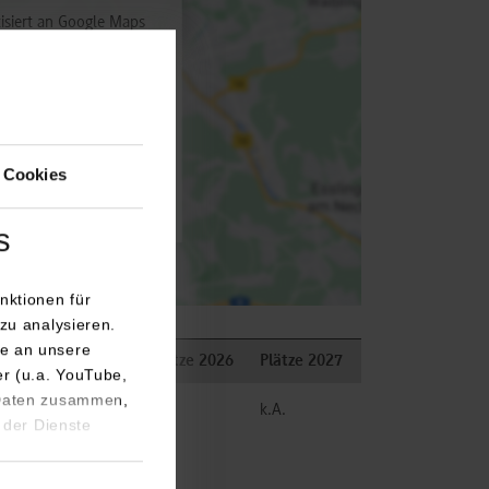
isiert an Google Maps
utz
 aktivieren
 Cookies
s
nktionen für
zu analysieren.
e an unsere
Bemerkungen
Plätze 2026
Plätze 2027
er (u.a. YouTube,
 Daten zusammen,
frei
k.A.
 der Dienste