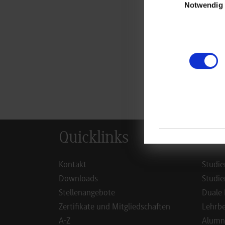
Notwendig
zur
Quicklinks
Inf
Kontakt
Studie
Downloads
Studie
Stellenangebote
Duale 
Zertifikate und Mitgliedschaften
Lehrbe
A-Z
Alumn