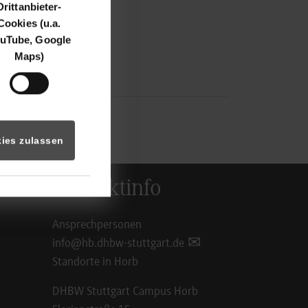
Drittanbieter-
Cookies (u.a.
uTube, Google
Maps)
ies zulassen
Kontaktinfo
Ansprechpersonen
info@hb.dhbw-stuttgart.de
Standorte in Horb
DHBW Stuttgart Campus Horb