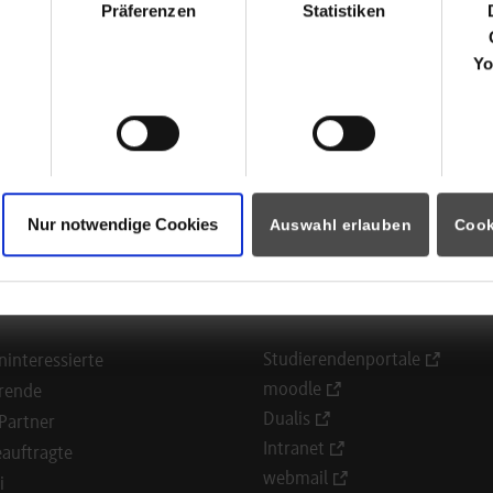
Präferenzen
Statistiken
http://www.vts-kunststoffe.eu/
Carmen Roth
Yo
07419333-0
Carmen.roth@vts-kunststoffe.eu
ück zur Ergebnisliste
Nur notwendige Cookies
Auswahl erlauben
Cook
ormationen für
Portale
Studierendenportale
ninteressierte
moodle
rende
Dualis
Partner
Intranet
auftragte
webmail
i