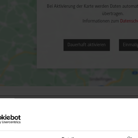
Bei Aktivierung der Karte werden Daten automat
übertragen.
Informationen zum
Datensch
Dauerhaft aktivieren
Einmalig
engang / Studienrichtung
Anschrift / Ansprechper
inenbau / Konstruktion und Entwicklung
TR-Electronic GmbH
Eglishalde 6