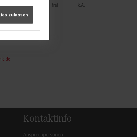
frei
k.A.
ies zulassen
nic.de
Kontaktinfo
Ansprechpersonen