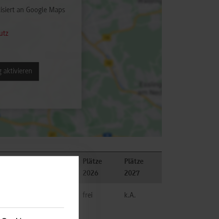
isiert an Google Maps
utz
 aktivieren
Plätze
Plätze
son
Bemerkungen
2026
2027
frei
k.A.