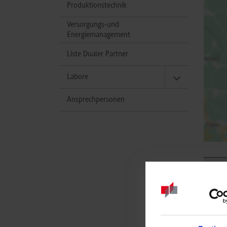
Produktionstechnik
Versorgungs-und
Energiemanagement
Liste Dualer Partner
Labore
Ansprechpersonen
Studi
Masch