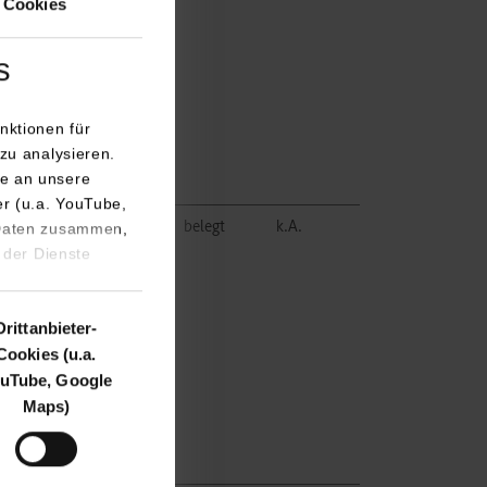
 Cookies
s
nktionen für
nic.de
zu analysieren.
e an unsere
er (u.a. YouTube,
belegt
k.A.
 Daten zusammen,
 der Dienste
Drittanbieter-
Cookies (u.a.
uTube, Google
Maps)
nic.de