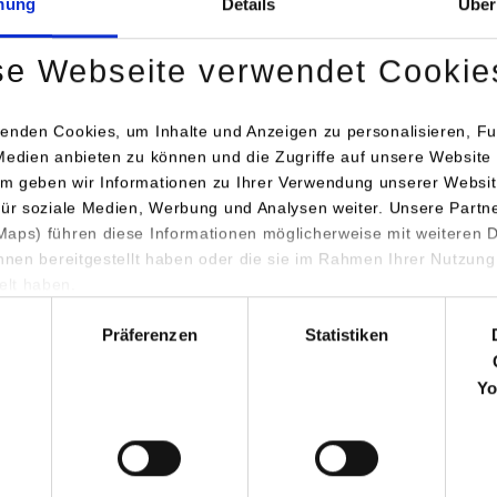
78647
Trossingen
mung
Details
Über
www.tr-electronic.de
se Webseite verwendet Cookie
M. Sc. Christoph Kuner
074252280
enden Cookies, um Inhalte und Anzeigen zu personalisieren, Fu
christoph.kuner@tr-electro
Medien anbieten zu können und die Zugriffe auf unsere Website 
m geben wir Informationen zu Ihrer Verwendung unserer Websit
für soziale Medien, Werbung und Analysen weiter. Unsere Partn
otechnik und Informationstechnik /
TR-Electronic GmbH
aps) führen diese Informationen möglicherweise mit weiteren
ihnen bereitgestellt haben oder die sie im Rahmen Ihrer Nutzung
onik
Eglishalde 6
lt haben.
78647
Trossingen
hl
www.tr-electronic.de
Präferenzen
Statistiken
M. Sc. Christoph Kuner
Yo
074252280
christoph.kuner@tr-electro