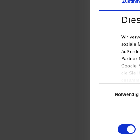
Zustim
Die
Wir verw
soziale 
Außerde
Partner 
Elektr
Google M
die Sie 
Elektr
gesamme
Einwilligungsauswa
Notwendig