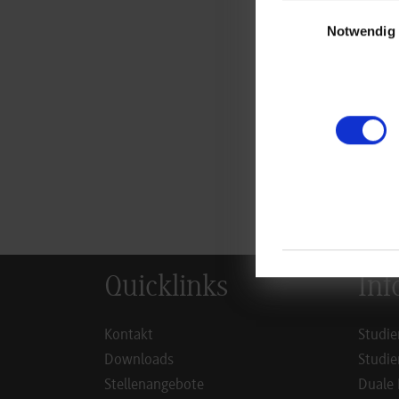
Einwilligungsauswa
Notwendig
zur
Quicklinks
Inf
Kontakt
Studie
Downloads
Studie
Stellenangebote
Duale 