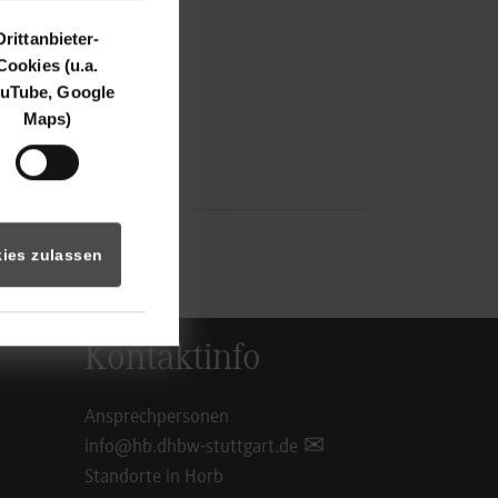
Drittanbieter-
Cookies (u.a.
uTube, Google
Maps)
ies zulassen
Kontaktinfo
Ansprechpersonen
info@hb.dhbw-stuttgart.de
Standorte in Horb