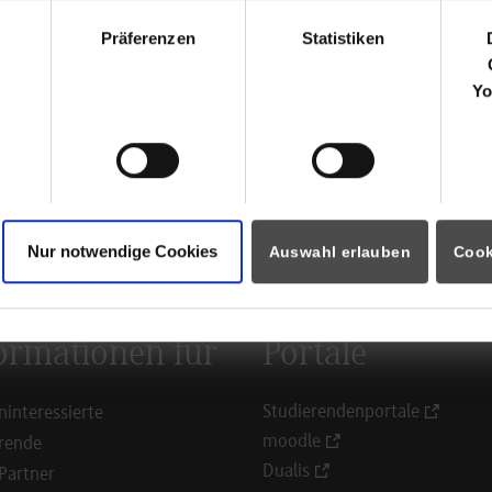
Marktplatz 8
hl
72160
Horb am Neckar
Präferenzen
Statistiken
www.horb.de
Yo
Andrea Schmidt
07451 901329
a-schmidt@horb.de
ück zur Ergebnisliste
Nur notwendige Cookies
Auswahl erlauben
Cook
ormationen für
Portale
Studierendenportale
ninteressierte
moodle
rende
Dualis
Partner