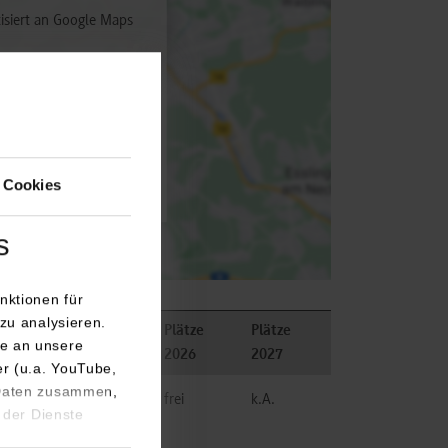
isiert an Google Maps
utz
 aktivieren
 Cookies
s
nktionen für
zu analysieren.
Plätze
Plätze
e an unsere
Bemerkungen
2026
2027
er (u.a. YouTube,
 Daten zusammen,
frei
k.A.
 der Dienste