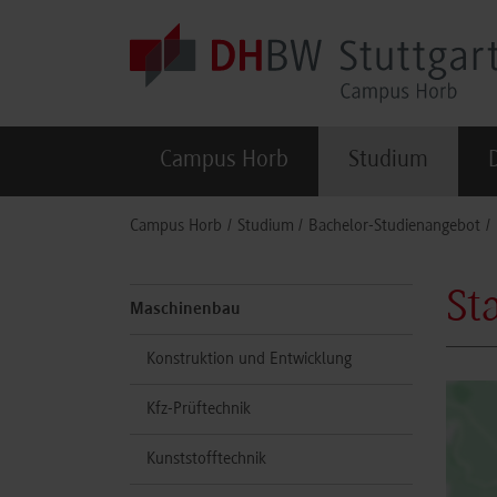
Skip to main content
Campus Horb
Studium
You are here:
Campus Horb
Studium
Bachelor-Studienangebot
St
Maschinenbau
Konstruktion und Entwicklung
Kfz-Prüftechnik
Kunststofftechnik