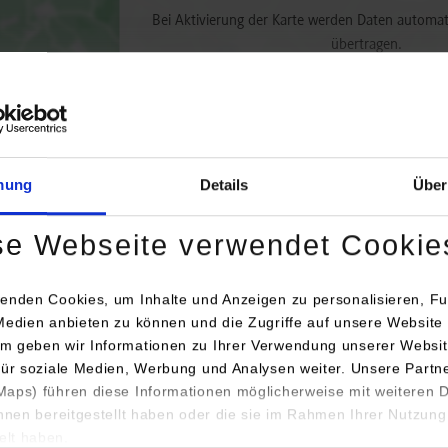
Bei Aktivierung der Karte werden Daten automat
übertragen.
Informationen zum
Datensch
Dauerhaft aktivieren
Einmalig
mung
Details
Über
se Webseite verwendet Cookie
enden Cookies, um Inhalte und Anzeigen zu personalisieren, Fu
Medien anbieten zu können und die Zugriffe auf unsere Website 
Anschrift /
m geben wir Informationen zu Ihrer Verwendung unserer Websit
engang / Studienrichtung
Ansprechperson
für soziale Medien, Werbung und Analysen weiter. Unsere Partn
aps) führen diese Informationen möglicherweise mit weiteren
inenbau / Versorgungs- und
Stadtwerke Horb am
ihnen bereitgestellt haben oder die sie im Rahmen Ihrer Nutzung
iemanagement
Neckar
lt haben.