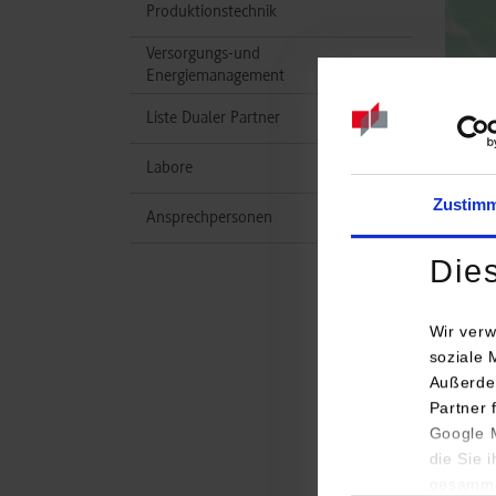
Produktionstechnik
Versorgungs-und
Energiemanagement
Liste Dualer Partner
Labore
Zustim
Ansprechpersonen
Die
Wir verw
soziale 
Außerde
Studi
Partner 
Google M
Masch
die Sie 
Energ
gesamme