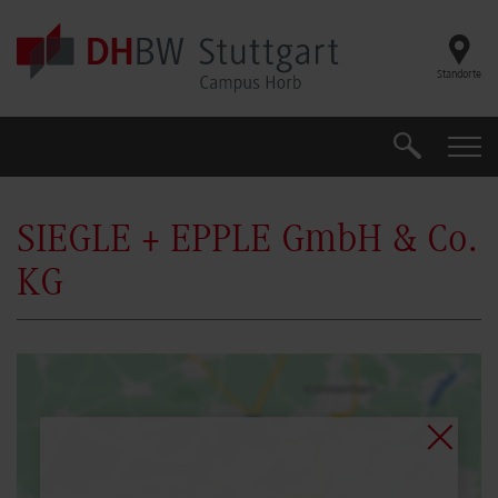
Skip to main content
Standorte
Suche
Suche
SIEGLE + EPPLE GmbH & Co.
KG