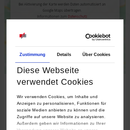
Bei Aktivierung der Karte werden Daten automatisiert an
Google Maps übertragen.
Informationen zum
Datenschutz
Dauerhaft aktivieren
Einmalig aktivieren
Zustimmung
Details
Über Cookies
Diese Webseite
verwendet Cookies
Wir verwenden Cookies, um Inhalte und
Maschinenbau / Versorgungs- und Energiemanagement
Anzeigen zu personalisieren, Funktionen für
soziale Medien anbieten zu können und die
Zugriffe auf unsere Website zu analysieren.
SIEGLE + EPPLE GmbH & Co. KG
Außerdem geben wir Informationen zu Ihrer
Flachter Str. 2
Verwendung unserer Website an unsere