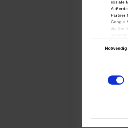
soziale 
Außerde
Partner 
Google M
die Sie 
gesamme
Einwilligungsauswa
Notwendig
Wirts
PPM