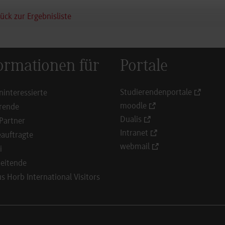
ück zur Ergebnisliste
ormationen für
Portale
Studierendenportale
ninteressierte
moodle
rende
Dualis
Partner
Intranet
auftragte
webmail
i
eitende
 Horb International Visitors