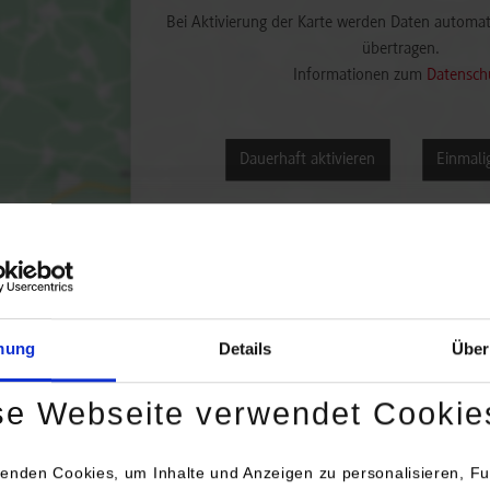
Bei Aktivierung der Karte werden Daten automat
übertragen.
Informationen zum
Datensch
Dauerhaft aktivieren
Einmalig
mung
Details
Über
engang / Studienrichtung
Anschrift / Ansprechperson
se Webseite verwendet Cookie
inenbau / Produktionstechnik
SCHULER KG Präzisionstechn
Am Forchenwald 7
enden Cookies, um Inhalte und Anzeigen zu personalisieren, Fu