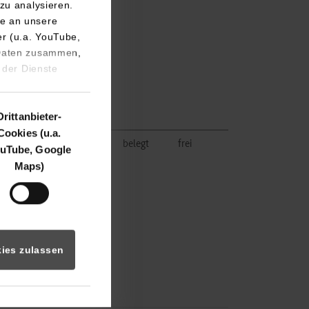
zu analysieren.
e an unsere
er (u.a. YouTube,
 Daten zusammen,
 der Dienste
zision.de
Drittanbieter-
Cookies (u.a.
ik
belegt
frei
uTube, Google
Maps)
ies zulassen
zision.de