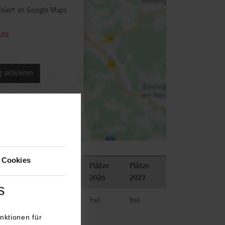
isiert an Google Maps
utz
 aktivieren
 Cookies
Plätze
Plätze
Bemerkungen
2026
2027
s
ik
frei
frei
nktionen für