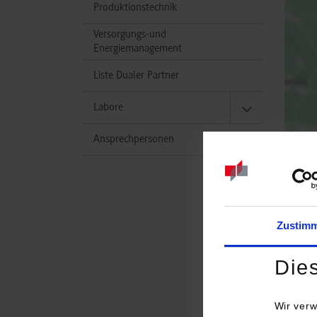
Produktionstechnik
Versorgungs-und
Energiemanagement
Liste Dualer Partner
Labore
Ansprechpersonen
Zustim
Studi
Die
Masch
Wir verw