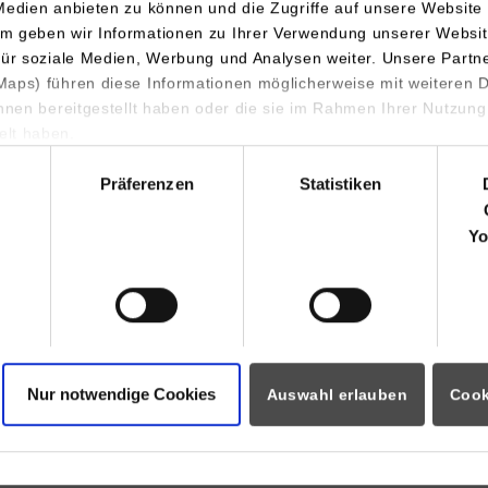
78559
Gosheim
Medien anbieten zu können und die Zugriffe auf unsere Website 
m geben wir Informationen zu Ihrer Verwendung unserer Websit
www.schuler-praezision.de
für soziale Medien, Werbung und Analysen weiter. Unsere Partn
aps) führen diese Informationen möglicherweise mit weiteren
B. Eng. Christoph Giesser
ihnen bereitgestellt haben oder die sie im Rahmen Ihrer Nutzung
07426 5283-575
lt haben.
christoph.giesser@schuler-prae
hl
Präferenzen
Statistiken
chaftsingenieurwesen / Maschinenbau -
SCHULER KG Präzisionstechn
Yo
Am Forchenwald 7
78559
Gosheim
www.schuler-praezision.de
B. Eng. Christoph Giesser
07426 5283-575
Nur notwendige Cookies
Auswahl erlauben
Cook
christoph.giesser@schuler-prae