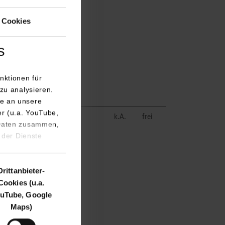
orf
 Cookies
bert-beck.de/
s
7
ck-
nktionen für
hnik.de
zu analysieren.
e an unsere
er (u.a. YouTube,
 GmbH und Co.
k.A.
frei
 Daten zusammen,
stechnik
 der Dienste
orf
Drittanbieter-
bert-beck.de/
Cookies (u.a.
uTube, Google
7
Maps)
ck-