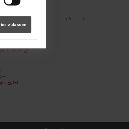
hnik.de
 GmbH und Co.
k.A.
frei
ies zulassen
stechnik
orf
bert-beck.de/
7
ck-
hnik.de