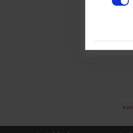
Wirts
Wirtsc
Mana
zur