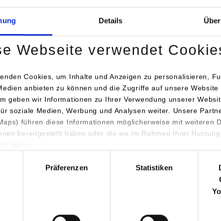
Pferlenstr. 7
78727
Obernd
mung
Details
Über
http://www.ro
se Webseite verwendet Cookie
Peter Strasser
07423 939 15
p.strasser@be
enden Cookies, um Inhalte und Anzeigen zu personalisieren, Fu
praezisionstec
Medien anbieten zu können und die Zugriffe auf unsere Website 
m geben wir Informationen zu Ihrer Verwendung unserer Websit
für soziale Medien, Werbung und Analysen weiter. Unsere Partn
chaftsingenieurwesen / Maschinenbau - PPM
Robert Beck
aps) führen diese Informationen möglicherweise mit weiteren
KG Präzision
ihnen bereitgestellt haben oder die sie im Rahmen Ihrer Nutzung
Pferlenstr. 7
lt haben.
78727
Obernd
hl
Präferenzen
Statistiken
http://www.ro
Peter Strasser
Yo
07423 939 15
p.strasser@be