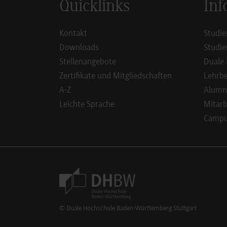
Quicklinks
Inf
Kontakt
Studie
Downloads
Studie
Stellenangebote
Duale 
Zertifikate und Mitgliedschaften
Lehrbe
A-Z
Alumn
Leichte Sprache
Mitarb
Campus
Footer Meta Navigation
© Duale Hochschule Baden-Württemberg Stuttgart