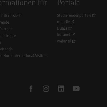
ormationen für
Portale
Studierendenportale
ninteressierte
moodle
rende
Dualis
Partner
Intranet
auftragte
webmail
i
eitende
 Horb International Visitors
facebook
instagram
linkedin
youtube