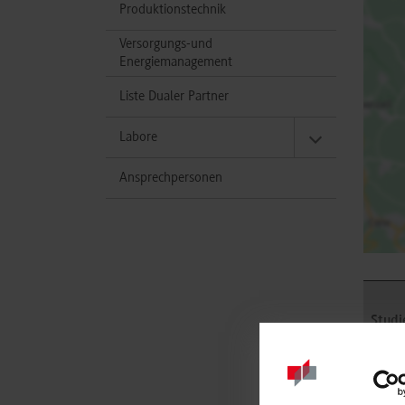
Produktionstechnik
Versorgungs-und
Energiemanagement
Liste Dualer Partner
Labore
Ansprechpersonen
Studi
Masch