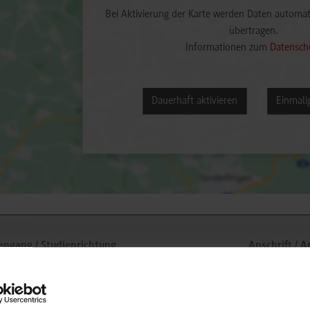
Bei Aktivierung der Karte werden Daten automat
übertragen.
Informationen zum
Datensch
Dauerhaft aktivieren
Einmalig
engang / Studienrichtung
Anschrift / 
inenbau / Allgemeiner Maschinenbau
Robert Beck
KG Präzision