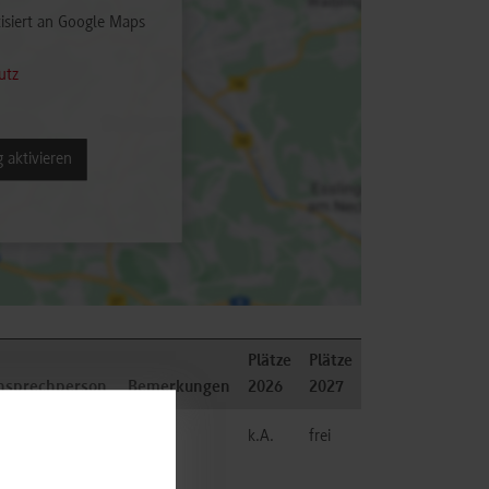
isiert an Google Maps
utz
 aktivieren
Plätze
Plätze
Ansprechperson
Bemerkungen
2026
2027
 GmbH und Co.
k.A.
frei
stechnik