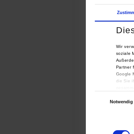
Zustim
Die
Wir verw
soziale 
Außerde
Partner 
Wirts
Google M
die Sie 
gesamme
Einwilligungsauswa
Notwendig