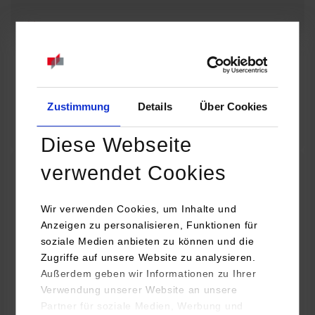
08.09.2026 - 08.09.2026
Baue dir deine eigene Lichtorgel! Wie wird aus einer Idee ein
funktionierendes technisches Projekt? Entdecke die Welt der
Elektronik und erfahre, wie…
Zustimmung
Details
Über Cookies
Zum Event
Diese Webseite
verwendet Cookies
32. Horber Sommerferienprogramm für Kinder
und Jugendliche: Mit Lego Education die Welt
Wir verwenden Cookies, um Inhalte und
Anzeigen zu personalisieren, Funktionen für
der Autos entdecken
soziale Medien anbieten zu können und die
Zugriffe auf unsere Website zu analysieren.
08.09.2026 - 08.09.2026
Außerdem geben wir Informationen zu Ihrer
Verwendung unserer Website an unsere
Hast du Lust, dein eigenes Auto zu bauen und zum Fahren zu
Partner für soziale Medien, Werbung und