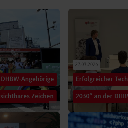
27.07.2026
00 DHBW-Angehörige
Erfolgreicher Tec
 sichtbares Zeichen
2030“ an der DHB
©
tag die Straßen der
Wie gelingt Transformation i
hen Zug: ein eigener DHBW-
und gesellschaftliche Rah
Genau…