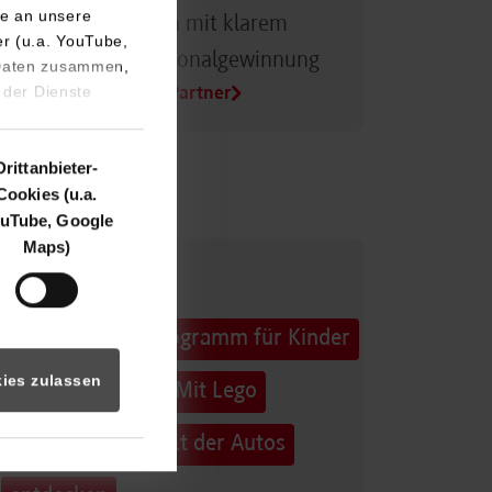
e an unsere
Dualer Partner sein mit klarem
er (u.a. YouTube,
Vorteil bei der Personalgewinnung
 Daten zusammen,
 der Dienste
Alle Infos für Duale Partner
Drittanbieter-
Cookies (u.a.
uTube, Google
Maps)
32. Horber
Sommerferienprogramm für Kinder
ies zulassen
und Jugendliche: Mit Lego
Education die Welt der Autos