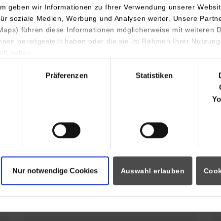
m geben wir Informationen zu Ihrer Verwendung unserer Websit
Der Campus Horb stellt sich vor
für soziale Medien, Werbung und Analysen weiter. Unsere Partn
aps) führen diese Informationen möglicherweise mit weiteren
ihnen bereitgestellt haben oder die sie im Rahmen Ihrer Nutzung
Profil des Campus Horb
lt haben.
hl
Präferenzen
Statistiken
s Horb
Yo
32. Horber
Sommerferienprogramm für Kinder
Nur notwendige Cookies
Auswahl erlauben
Cook
und Jugendliche. Hobby Elektronik
Projekt