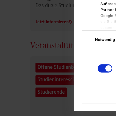
Außerde
Das duale Studium im Überblick
Partner 
Google M
die Sie 
Jetzt informieren!
gesamme
Einwilligungsauswa
Notwendig
Veranstaltungen Campu
Offene Studienberatung für
Studieninteressierte und
Studierende