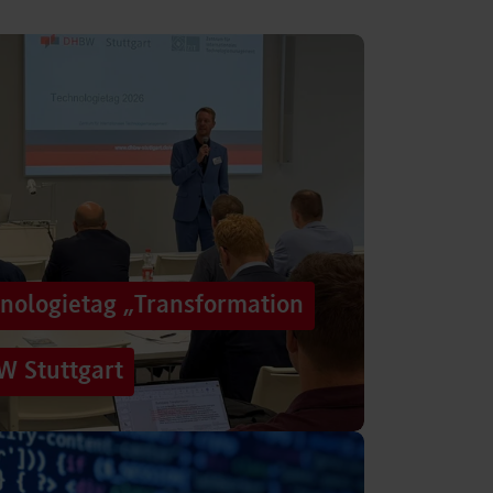
hnologietag „Transformation
W Stuttgart
n einer Zeit, in der sich Technologien, Märkte
menbedingungen immer schneller verändern?