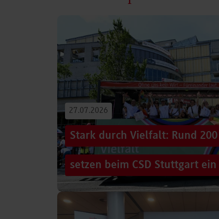
27.07.2026
Stark durch Vielfalt: Rund 2
setzen beim CSD Stuttgart ein
Hunderttausende Menschen säumten am Sams
Stuttgarter Innenstadt. Mitten im farbenfro
Truck, eine große…