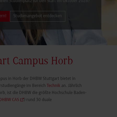
inen Studienplatz für den Start im Oktober 2026?
ern!
Studienangebot entdecken
art Campus Horb
pus in Horb der DHBW Stuttgart bietet in
orstudiengänge im Bereich
Technik
an. Jährlich
orb, ist die DHBW die größte Hochschule Baden-
DHBW CAS
) rund 30 duale