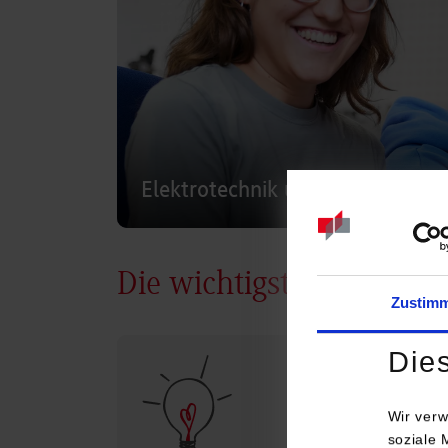
Elektrotechnik und Informations
Die wichtigsten Infos
Zustim
Die
Wir verw
soziale 