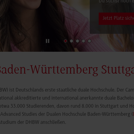
Du suchst noch e
Jetzt Platz sich
Baden-Württemberg Stuttg
) ist Deutschlands erste staatliche duale Hochschule. Der Cam
ational akkreditierte und international anerkannte duale Bachel
 etwa 33.000 Studierenden, davon rund 8.000 in Stuttgart und H
r Advanced Studies der Dualen Hochschule Baden-Württemberg (
orstudium der DHBW anschließen.