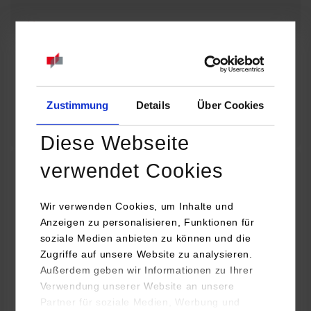
08.09.2026 - 08.09.2026
Baue dir deine eigene Lichtorgel! Wie wird aus einer Idee ein
funktionierendes technisches Projekt? Entdecke die Welt der
Elektronik und erfahre, wie…
Zustimmung
Details
Über Cookies
Zum Event
Diese Webseite
verwendet Cookies
32. Horber Sommerferienprogramm für Kinder
und Jugendliche: Mit Lego Education die Welt
Wir verwenden Cookies, um Inhalte und
Anzeigen zu personalisieren, Funktionen für
der Autos entdecken
soziale Medien anbieten zu können und die
Zugriffe auf unsere Website zu analysieren.
08.09.2026 - 08.09.2026
Außerdem geben wir Informationen zu Ihrer
Verwendung unserer Website an unsere
Hast du Lust, dein eigenes Auto zu bauen und zum Fahren zu
Partner für soziale Medien, Werbung und