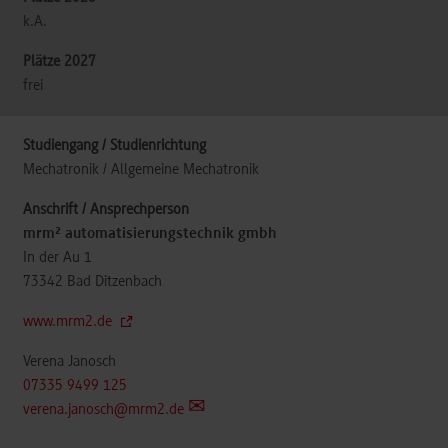
k.A.
frei
Mechatronik / Allgemeine Mechatronik
mrm² automatisierungstechnik gmbh
In der Au 1
73342
Bad Ditzenbach
www.mrm2.de
Verena Janosch
07335 9499 125
verena.janosch@mrm2.de