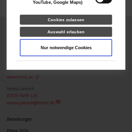
YouTube, Google Maps)
frei
Cookies zulassen
Auswahl erlauben
Maschinenbau / Konstruktion und Entwicklung
Nur notwendige Cookies
mrm² automatisierungstechnik gmbh
In der Au 1
73342
Bad Ditzenbach
www.mrm2.de
Verena Janosch
07335 9499 125
verena.janosch@mrm2.de