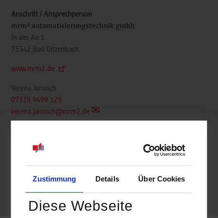
mrm² automatisierungstechnik gmbh
In der Au 1
73342
Bad Ditzenbach
www.mrm2.de
Verena Janosch
07335 9499 125
verena.janosch@mrm2.de
frei
Zustimmung
Details
Über Cookies
frei
Diese Webseite