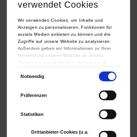
verwendet Cookies
Elektrotechnik und Informationstechnik / Automation
Wir verwenden Cookies, um Inhalte und
Anzeigen zu personalisieren, Funktionen für
soziale Medien anbieten zu können und die
mrm² automatisierungstechnik gmbh
Zugriffe auf unsere Website zu analysieren.
In der Au 1
Außerdem geben wir Informationen zu Ihrer
73342
Bad Ditzenbach
Verwendung unserer Website an unsere
www.mrm2.de
Partner für soziale Medien, Werbung und
Analysen weiter. Unsere Partner (u.a.
Einwilligungsauswahl
Verena Janosch
Notwendig
YouTube, Google Maps) führen diese
07335 9499 125
Informationen möglicherweise mit weiteren
verena.janosch@mrm2.de
Daten zusammen, die Sie ihnen bereitgestellt
Präferenzen
haben oder die sie im Rahmen Ihrer Nutzung
der Dienste gesammelt haben.
Statistiken
frei
Drittanbieter-Cookies (u.a.