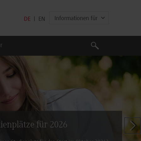
Informationen für
DE
|
EN
Suche
r
Suche
dienplätze für 2026
Zeige n