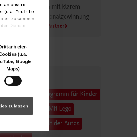
e an unsere
Dualer Partner sein mit klarem
er (u.a. YouTube,
Vorteil bei der Personalgewinnung
 Daten zusammen,
 der Dienste
Alle Infos für Duale Partner
Drittanbieter-
Cookies (u.a.
uTube, Google
Maps)
32. Horber
Sommerferienprogramm für Kinder
ies zulassen
und Jugendliche: Mit Lego
Education die Welt der Autos