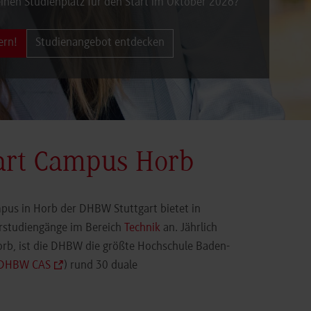
inen Studienplatz für den Start im Oktober 2026?
ern!
Studienangebot entdecken
art Campus Horb
pus in Horb der DHBW Stuttgart bietet in
orstudiengänge im Bereich
Technik
an. Jährlich
orb, ist die DHBW die größte Hochschule Baden-
DHBW CAS
) rund 30 duale