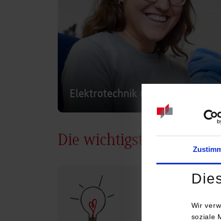
Elektrotechnik und Informations
Die wichtigsten Infos
Zustim
Die
Wir verw
soziale 