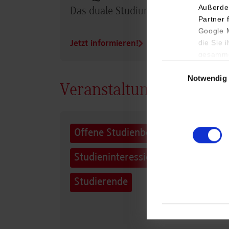
Außerde
Das duale Studium im Überblick
Partner 
Google M
die Sie 
Jetzt informieren!
gesamme
Einwilligungsauswa
Notwendig
Veranstaltungen Campu
Offene Studienberatung für
Studieninteressierte und
Studierende