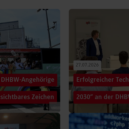
27.07.2026
00 DHBW-Angehörige
Erfolgreicher Tec
 sichtbares Zeichen
2030“ an der DHB
©
tag die Straßen der
Wie gelingt Transformation i
hen Zug: ein eigener DHBW-
und gesellschaftliche Rah
Genau…