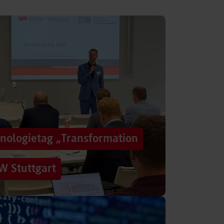
hnologietag „Transformation
W Stuttgart
n einer Zeit, in der sich Technologien, Märkte
menbedingungen immer schneller verändern?