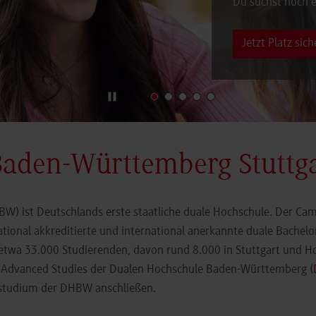
Du suchst noch e
Jetzt Platz sich
Baden-Württemberg Stuttg
) ist Deutschlands erste staatliche duale Hochschule. Der Cam
ational akkreditierte und international anerkannte duale Bachel
 etwa 33.000 Studierenden, davon rund 8.000 in Stuttgart und H
r Advanced Studies der Dualen Hochschule Baden-Württemberg (
orstudium der DHBW anschließen.