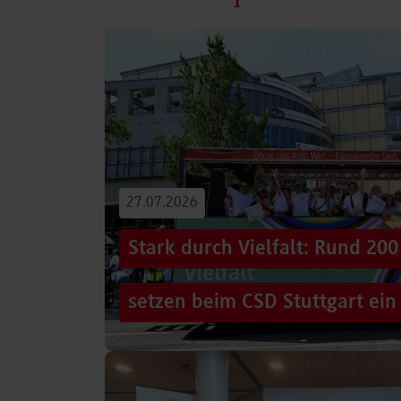
27.07.2026
Stark durch Vielfalt: Rund 2
setzen beim CSD Stuttgart ein
Hunderttausende Menschen säumten am Sams
Stuttgarter Innenstadt. Mitten im farbenfro
Truck, eine große…