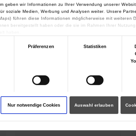
m geben wir Informationen zu Ihrer Verwendung unserer Websit
Der Campus Horb stellt sich vor
für soziale Medien, Werbung und Analysen weiter. Unsere Partn
aps) führen diese Informationen möglicherweise mit weiteren
ihnen bereitgestellt haben oder die sie im Rahmen Ihrer Nutzung
Profil des Campus Horb
lt haben.
hl
Präferenzen
Statistiken
s Horb
Yo
32. Horber
Sommerferienprogramm für Kinder
Nur notwendige Cookies
Auswahl erlauben
Cook
und Jugendliche. Hobby Elektronik
Projekt