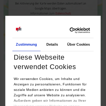
Bei Aktivierung der Karte werden Daten automatisiert an
Google Maps übertragen.
Informationen zum
Datenschutz
Dauerhaft aktivieren
Einmalig aktivieren
Zustimmung
Details
Über Cookies
Diese Webseite
verwendet Cookies
Wir verwenden Cookies, um Inhalte und
Maschinenbau / Versorgungs- und Energiemanagement
Anzeigen zu personalisieren, Funktionen für
soziale Medien anbieten zu können und die
Zugriffe auf unsere Website zu analysieren.
Krebser und Freyler Planungsbüro GmbH
Außerdem geben wir Informationen zu Ihrer
Tscheulinstr. 2a
Verwendung unserer Website an unsere