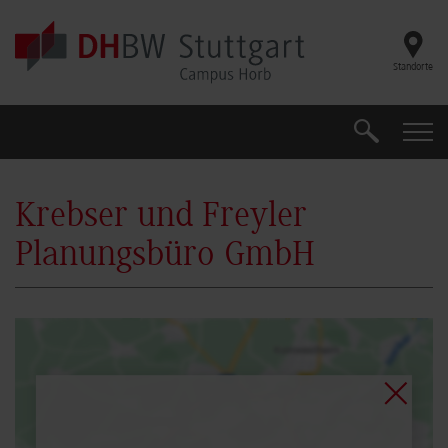
Skip to main content
Standorte
Suche
Suche
Krebser und Freyler
Planungsbüro GmbH