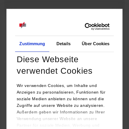
08.09.2026 - 08.09.2026
Baue dir deine eigene Lichtorgel! Wie wird aus einer Idee ein
funktionierendes technisches Projekt? Entdecke die Welt der
Elektronik und erfahre, wie…
Zustimmung
Details
Über Cookies
Zum Event
Diese Webseite
verwendet Cookies
32. Horber Sommerferienprogramm für Kinder
und Jugendliche: Mit Lego Education die Welt
Wir verwenden Cookies, um Inhalte und
Anzeigen zu personalisieren, Funktionen für
der Autos entdecken
soziale Medien anbieten zu können und die
Zugriffe auf unsere Website zu analysieren.
08.09.2026 - 08.09.2026
Außerdem geben wir Informationen zu Ihrer
Verwendung unserer Website an unsere
Hast du Lust, dein eigenes Auto zu bauen und zum Fahren zu
Partner für soziale Medien, Werbung und