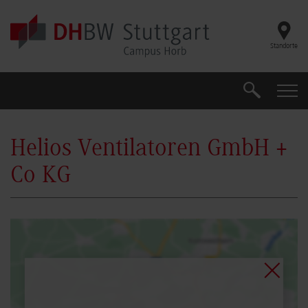
Skip to main content
Standorte
Suche
Suche
Helios Ventilatoren GmbH +
Co KG