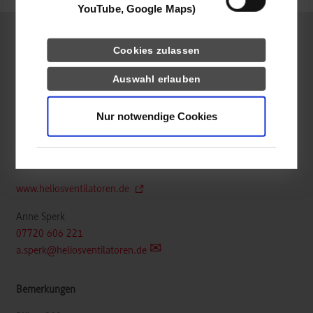
YouTube, Google Maps)
Wirtschaftsingenieurwesen / Allgemeines
Cookies zulassen
Wirtschaftsingenieurwesen - International Business and
Auswahl erlauben
Management
Nur notwendige Cookies
Helios Ventilatoren GmbH + Co KG
Lupfenstr. 8
78056
Villingen-Schwenningen
www.heliosventilatoren.de
Anne Sperk
07720 606 221
a.sperk@heliosventilatoren.de