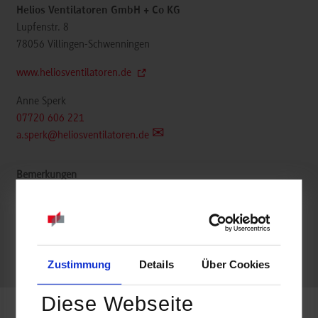
Helios Ventilatoren GmbH + Co KG
Lupfenstr. 8
78056
Villingen-Schwenningen
www.heliosventilatoren.de
Anne Sperk
07720 606 221
a.sperk@heliosventilatoren.de
belegt
Zustimmung
Details
Über Cookies
k.A.
Diese Webseite