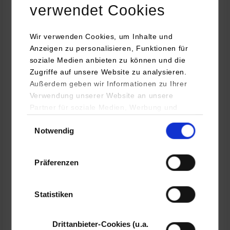
Maschinenbau / Kunststofftechnik
verwendet Cookies
Wir verwenden Cookies, um Inhalte und
Helios Ventilatoren GmbH + Co KG
Anzeigen zu personalisieren, Funktionen für
Lupfenstr. 8
soziale Medien anbieten zu können und die
78056
Villingen-Schwenningen
Zugriffe auf unsere Website zu analysieren.
www.heliosventilatoren.de
Außerdem geben wir Informationen zu Ihrer
Verwendung unserer Website an unsere
Anne Sperk
Partner für soziale Medien, Werbung und
07720 606 221
Analysen weiter. Unsere Partner (u.a.
Einwilligungsauswahl
a.sperk@heliosventilatoren.de
Notwendig
YouTube, Google Maps) führen diese
Informationen möglicherweise mit weiteren
Daten zusammen, die Sie ihnen bereitgestellt
Präferenzen
haben oder die sie im Rahmen Ihrer Nutzung
der Dienste gesammelt haben.
frei
Statistiken
k.A.
Drittanbieter-Cookies (u.a.