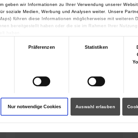
m geben wir Informationen zu Ihrer Verwendung unserer Websit
Der Campus Horb stellt sich vor
für soziale Medien, Werbung und Analysen weiter. Unsere Partn
aps) führen diese Informationen möglicherweise mit weiteren
ihnen bereitgestellt haben oder die sie im Rahmen Ihrer Nutzung
Profil des Campus Horb
lt haben.
hl
Präferenzen
Statistiken
s Horb
Yo
32. Horber
Sommerferienprogramm für Kinder
Nur notwendige Cookies
Auswahl erlauben
Cook
und Jugendliche. Hobby Elektronik
Projekt