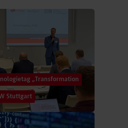
hnologietag „Transformation
W Stuttgart
n einer Zeit, in der sich Technologien, Märkte
menbedingungen immer schneller verändern?