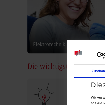
Elektrotechnik und Informations
Die wichtigsten Infos
Zustim
Die
Wir verw
soziale 