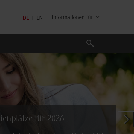
Informationen für
DE
|
EN
Suche
r
Suche
dienplätze für 2026
Zeige n