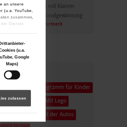
e an unsere
Dualer Partner sein mit klarem
er (u.a. YouTube,
Vorteil bei der Personalgewinnung
 Daten zusammen,
 der Dienste
Alle Infos für Duale Partner
Drittanbieter-
Cookies (u.a.
uTube, Google
Maps)
32. Horber
Sommerferienprogramm für Kinder
ies zulassen
und Jugendliche: Mit Lego
Education die Welt der Autos