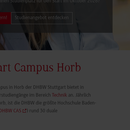
inen Studienplatz für den Start im Oktober 2026?
ern!
Studienangebot entdecken
art Campus Horb
pus in Horb der DHBW Stuttgart bietet in
orstudiengänge im Bereich
Technik
an. Jährlich
orb, ist die DHBW die größte Hochschule Baden-
DHBW CAS
) rund 30 duale