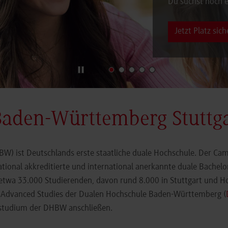
Du suchst noch e
Jetzt Platz sich
Baden-Württemberg Stuttg
) ist Deutschlands erste staatliche duale Hochschule. Der Cam
ational akkreditierte und international anerkannte duale Bachel
 etwa 33.000 Studierenden, davon rund 8.000 in Stuttgart und H
r Advanced Studies der Dualen Hochschule Baden-Württemberg (
orstudium der DHBW anschließen.