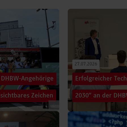
27.07.2026
00 DHBW-Angehörige
Erfolgreicher Tec
 sichtbares Zeichen
2030“ an der DHB
©
tag die Straßen der
Wie gelingt Transformation i
hen Zug: ein eigener DHBW-
und gesellschaftliche Rah
Genau…