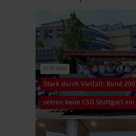
27.07.2026
Stark durch Vielfalt: Rund 2
setzen beim CSD Stuttgart ein
Hunderttausende Menschen säumten am Sams
Stuttgarter Innenstadt. Mitten im farbenfro
Truck, eine große…