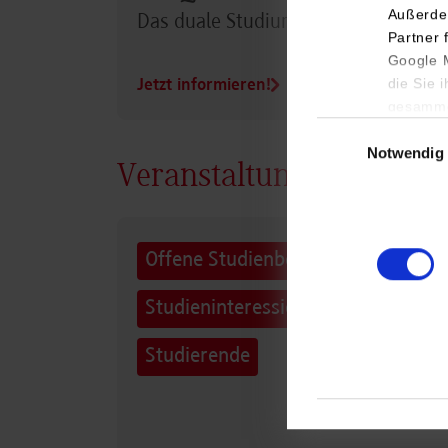
Außerde
Das duale Studium im Überblick
Partner 
Google M
die Sie 
Jetzt informieren!
gesamme
Einwilligungsauswa
Notwendig
Veranstaltungen Campu
Offene Studienberatung für
Studieninteressierte und
Studierende