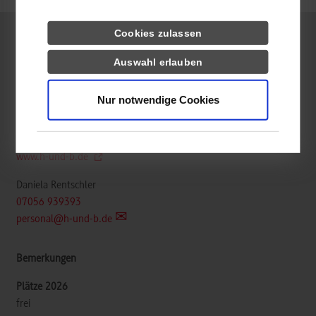
Cookies zulassen
Maschinenbau / Konstruktion und Entwicklung
Auswahl erlauben
/H&B/ Electronic GmbH & Co. KG
Nur notwendige Cookies
Siemensstr. 8
75392
Deckenpfronn
www.h-und-b.de
Daniela Rentschler
07056 939393
personal@h-und-b.de
frei