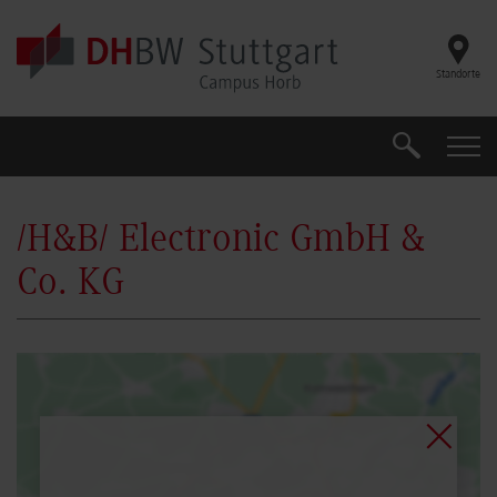
Skip to main content
Standorte
Suche
Suche
/H&B/ Electronic GmbH &
Co. KG