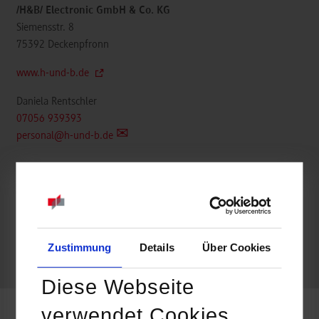
/H&B/ Electronic GmbH & Co. KG
Siemensstr. 8
75392
Deckenpfronn
www.h-und-b.de
Daniela Rentschler
07056 939393
personal@h-und-b.de
belegt
Zustimmung
Details
Über Cookies
frei
Diese Webseite
verwendet Cookies