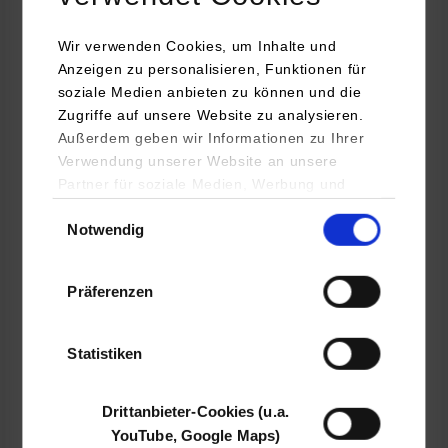
Maschinenbau / Allgemeiner Maschinenbau
Wir verwenden Cookies, um Inhalte und
Anzeigen zu personalisieren, Funktionen für
/H&B/ Electronic GmbH & Co. KG
soziale Medien anbieten zu können und die
Siemensstr. 8
Zugriffe auf unsere Website zu analysieren.
75392
Deckenpfronn
Außerdem geben wir Informationen zu Ihrer
Verwendung unserer Website an unsere
www.h-und-b.de
Partner für soziale Medien, Werbung und
Daniela Rentschler
Analysen weiter. Unsere Partner (u.a.
Einwilligungsauswahl
07056 939393
Notwendig
YouTube, Google Maps) führen diese
personal@h-und-b.de
Informationen möglicherweise mit weiteren
Daten zusammen, die Sie ihnen bereitgestellt
Präferenzen
haben oder die sie im Rahmen Ihrer Nutzung
der Dienste gesammelt haben.
Statistiken
belegt
Drittanbieter-Cookies (u.a.
k.A.
YouTube, Google Maps)