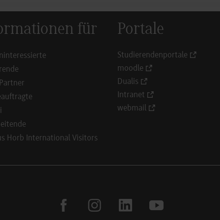
ormationen für
Portale
Studierendenportale
ninteressierte
moodle
rende
Dualis
Partner
Intranet
auftragte
webmail
i
eitende
 Horb International Visitors
facebook
instagram
linkedin
youtube