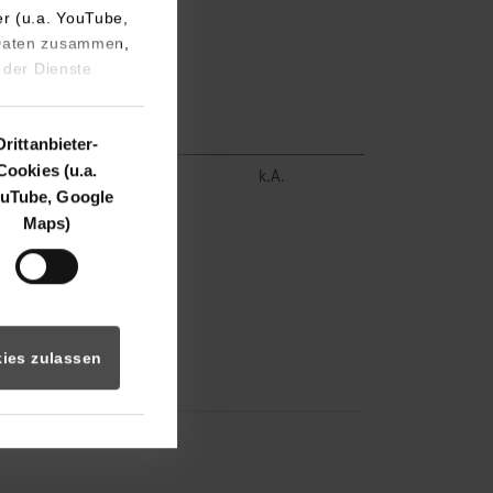
er (u.a. YouTube,
 Daten zusammen,
 der Dienste
Drittanbieter-
Cookies (u.a.
frei
k.A.
uTube, Google
Maps)
ies zulassen