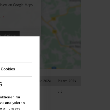
isiert an Google Maps
utz
 aktivieren
 Cookies
Bemerkungen
Plätze 2026
Plätze 2027
s
frei
k.A.
nktionen für
zu analysieren.
e an unsere