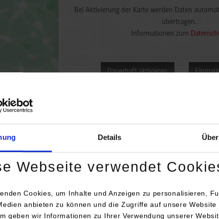
Bei Aktivierung der Karte werden Daten automat
übertragen.
Informationen zum
Datensch
Dauerhaft aktivieren
Einmalig
mung
Details
Über
engang / Studienrichtung
Anschrift / Ansprechperson
se Webseite verwendet Cookie
inenbau / Produktionstechnik
Grohe AG Werk Lahr
enden Cookies, um Inhalte und Anzeigen zu personalisieren, Fu
Carl-Benz-Str. 10
Medien anbieten zu können und die Zugriffe auf unsere Website 
77933
Lahr
m geben wir Informationen zu Ihrer Verwendung unserer Websit