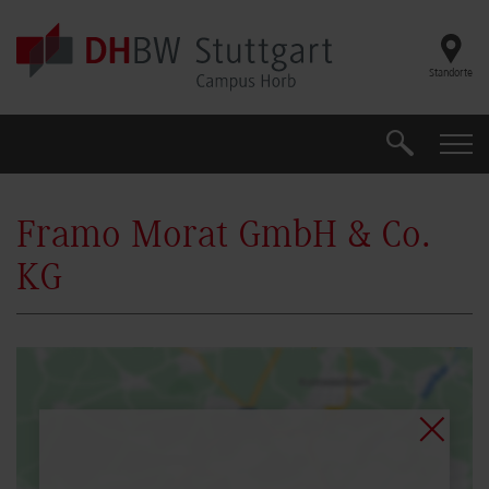
Skip to main content
Standorte
Suche
Suche
Framo Morat GmbH & Co.
KG