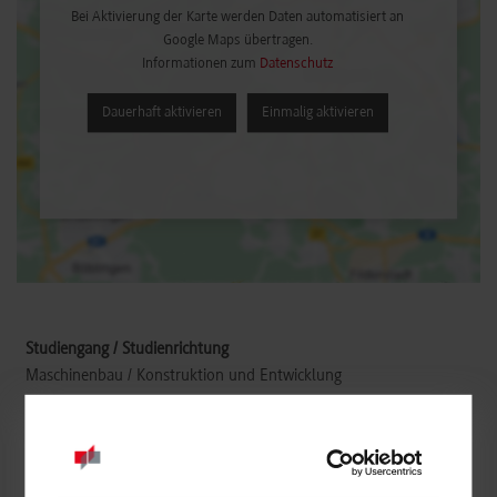
Bei Aktivierung der Karte werden Daten automatisiert an
Google Maps übertragen.
Informationen zum
Datenschutz
Dauerhaft aktivieren
Einmalig aktivieren
Maschinenbau / Konstruktion und Entwicklung
Framo Morat GmbH & Co. KG
Franz-Morat-Straße 4