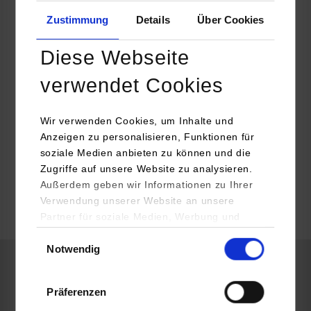
79871
Eisenbach
Zustimmung
Details
Über Cookies
https://de.framo-morat.com/
Diese Webseite
Sarah Linsin
07657 88-507
verwendet Cookies
S.Linsin@franz-morat.com
Wir verwenden Cookies, um Inhalte und
Anzeigen zu personalisieren, Funktionen für
soziale Medien anbieten zu können und die
Zugriffe auf unsere Website zu analysieren.
belegt
Außerdem geben wir Informationen zu Ihrer
Verwendung unserer Website an unsere
Partner für soziale Medien, Werbung und
k.A.
Analysen weiter. Unsere Partner (u.a.
Einwilligungsauswahl
Notwendig
YouTube, Google Maps) führen diese
Informationen möglicherweise mit weiteren
Wirtschaftsingenieurwesen / Allgemeines
Daten zusammen, die Sie ihnen bereitgestellt
Präferenzen
Wirtschaftsingenieurwesen - International Business and
haben oder die sie im Rahmen Ihrer Nutzung
Management