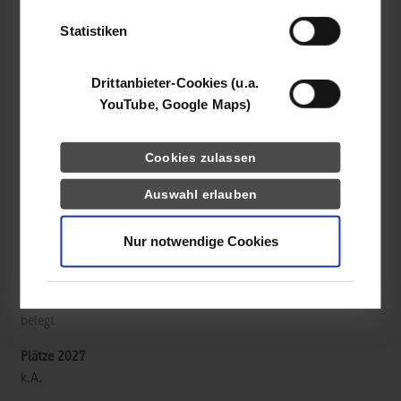
der Dienste gesammelt haben.
Statistiken
Framo Morat GmbH & Co. KG
Franz-Morat-Straße 4
Drittanbieter-Cookies (u.a.
79871
Eisenbach
YouTube, Google Maps)
https://de.framo-morat.com/
Cookies zulassen
Sarah Linsin
07657 88-507
Auswahl erlauben
S.Linsin@franz-morat.com
Nur notwendige Cookies
belegt
k.A.