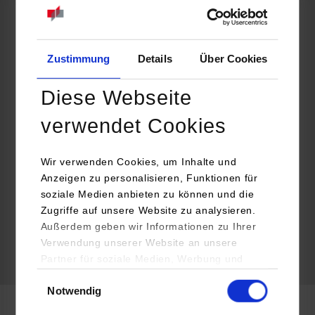
fischerwerke GmbH & Co. KG
Klaus-Fischer-Str. 1
72178
Waldachtal
Zustimmung
Details
Über Cookies
http://www.fischer.de/ausbildung
Diese Webseite
Maren Klein
07443 12-6090
verwendet Cookies
maren.klein@fischer.de
Wir verwenden Cookies, um Inhalte und
Anzeigen zu personalisieren, Funktionen für
soziale Medien anbieten zu können und die
Zugriffe auf unsere Website zu analysieren.
k.A.
Außerdem geben wir Informationen zu Ihrer
Verwendung unserer Website an unsere
Partner für soziale Medien, Werbung und
frei
Analysen weiter. Unsere Partner (u.a.
Einwilligungsauswahl
Notwendig
YouTube, Google Maps) führen diese
Informationen möglicherweise mit weiteren