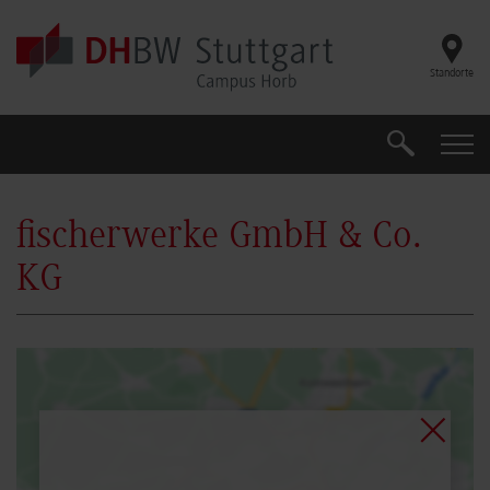
Skip to main content
Standorte
Suche
Suche
fischerwerke GmbH & Co.
KG