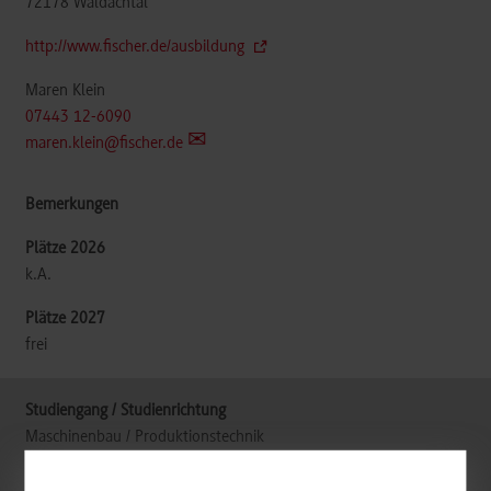
72178
Waldachtal
http://www.fischer.de/ausbildung
Maren Klein
07443 12-6090
maren.klein@fischer.de
k.A.
frei
Maschinenbau / Produktionstechnik