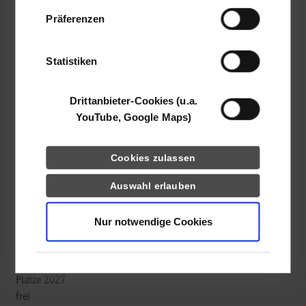
Maschinenbau / Allgemeiner Maschinenbau
Daten zusammen, die Sie ihnen bereitgestellt
Präferenzen
haben oder die sie im Rahmen Ihrer Nutzung
der Dienste gesammelt haben.
fischerwerke GmbH & Co. KG
Statistiken
Klaus-Fischer-Str. 1
72178
Waldachtal
Drittanbieter-Cookies (u.a.
http://www.fischer.de/ausbildung
YouTube, Google Maps)
Maren Klein
07443 12-6090
Cookies zulassen
maren.klein@fischer.de
Auswahl erlauben
Nur notwendige Cookies
belegt
frei