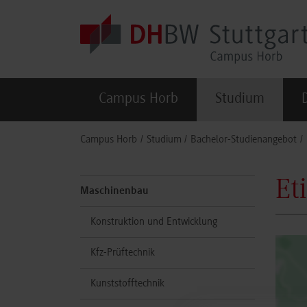
Skip to main content
Campus Horb
Studium
You are here:
Campus Horb
Studium
Bachelor-Studienangebot
Et
Maschinenbau
Konstruktion und Entwicklung
Kfz-Prüftechnik
Kunststofftechnik