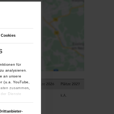
isiert an Google Maps
utz
 Cookies
 aktivieren
s
nktionen für
zu analysieren.
e an unsere
er (u.a. YouTube,
Bemerkungen
Plätze 2026
Plätze 2027
 Daten zusammen,
 der Dienste
frei
k.A.
Drittanbieter-