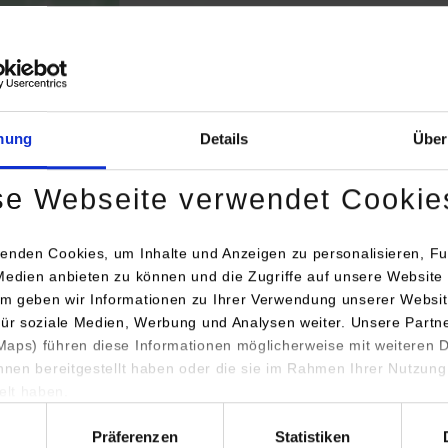
Bei Aktivierung der Karte werden Daten automat
übertragen.
Informationen zum
Datensch
mung
Details
Über
Dauerhaft aktivieren
Einmalig
se Webseite verwendet Cookie
enden Cookies, um Inhalte und Anzeigen zu personalisieren, Fu
Medien anbieten zu können und die Zugriffe auf unsere Website 
m geben wir Informationen zu Ihrer Verwendung unserer Websit
für soziale Medien, Werbung und Analysen weiter. Unsere Partn
engang / Studienrichtung
Anschrift / Ansprechperson
aps) führen diese Informationen möglicherweise mit weiteren
ihnen bereitgestellt haben oder die sie im Rahmen Ihrer Nutzung
inenbau / Kunststofftechnik
Etimex Primary Packaging GmbH
lt haben.
Martin-Adolff-Str. 44
hl
89165
Dietenheim
Präferenzen
Statistiken