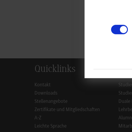
zur
Quicklinks
Inf
Kontakt
Studie
Downloads
Studie
Stellenangebote
Duale 
Zertifikate und Mitgliedschaften
Lehrbe
A-Z
Alumn
Leichte Sprache
Mitarb