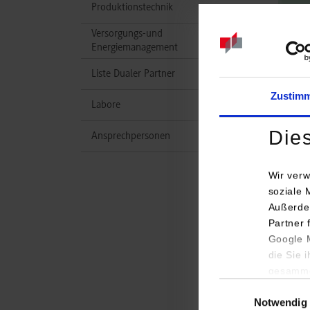
Produktionstechnik
Versorgungs-und
Energiemanagement
Liste Dualer Partner
Zustim
Labore
Die
Ansprechpersonen
Wir verw
soziale 
Außerde
Partner 
Studi
Google M
die Sie 
Masch
gesamme
Einwilligungsauswa
Notwendig