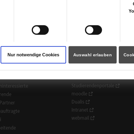
Nadine Riedele
Yo
07347 67351
nadine.riedele@etimex.de
ück zur Ergebnisliste
Nur notwendige Cookies
Auswahl erlauben
Cook
ormationen für
Portale
Studierendenportale
ninteressierte
moodle
rende
Dualis
Partner
Intranet
auftragte
webmail
i
eitende