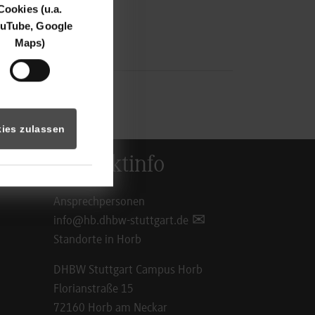
Cookies (u.a.
uTube, Google
Maps)
ies zulassen
Kontaktinfo
Ansprechpersonen
info@hb.dhbw-stuttgart.de
Standorte in Horb
DHBW Stuttgart Campus Horb
Florianstraße 15
72160 Horb am Neckar