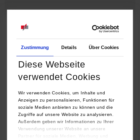
08.09.2026 - 08.09.2026
Baue dir deine eigene Lichtorgel! Wie wird aus einer Idee ein
funktionierendes technisches Projekt? Entdecke die Welt der
Elektronik und erfahre, wie…
Zustimmung
Details
Über Cookies
Zum Event
Diese Webseite
verwendet Cookies
32. Horber Sommerferienprogramm für Kinder
und Jugendliche: Mit Lego Education die Welt
Wir verwenden Cookies, um Inhalte und
Anzeigen zu personalisieren, Funktionen für
der Autos entdecken
soziale Medien anbieten zu können und die
Zugriffe auf unsere Website zu analysieren.
08.09.2026 - 08.09.2026
Außerdem geben wir Informationen zu Ihrer
Verwendung unserer Website an unsere
Hast du Lust, dein eigenes Auto zu bauen und zum Fahren zu
Partner für soziale Medien, Werbung und