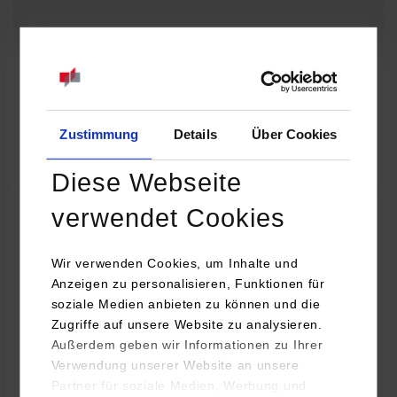
08.09.2026 - 08.09.2026
Baue dir deine eigene Lichtorgel! Wie wird aus einer Idee ein
funktionierendes technisches Projekt? Entdecke die Welt der
Elektronik und erfahre, wie…
Zustimmung
Details
Über Cookies
Zum Event
Diese Webseite
verwendet Cookies
32. Horber Sommerferienprogramm für Kinder
und Jugendliche: Mit Lego Education die Welt
Wir verwenden Cookies, um Inhalte und
Anzeigen zu personalisieren, Funktionen für
der Autos entdecken
soziale Medien anbieten zu können und die
Zugriffe auf unsere Website zu analysieren.
08.09.2026 - 08.09.2026
Außerdem geben wir Informationen zu Ihrer
Verwendung unserer Website an unsere
Hast du Lust, dein eigenes Auto zu bauen und zum Fahren zu
Partner für soziale Medien, Werbung und