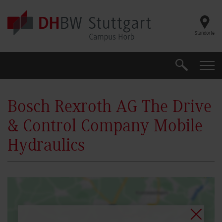
Skip to main content
Standorte
Suche
Suche
Bosch Rexroth AG The Drive
& Control Company Mobile
Hydraulics