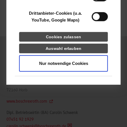
belegt
Drittanbieter-Cookies (u.a.
YouTube, Google Maps)
frei
Cookies zulassen
Auswahl erlauben
Mechatronik / Allgemeine Mechatronik
Nur notwendige Cookies
Bosch Rexroth AG The Drive & Control Company Mobile
Hydraulics
An den Kelternwiesen 14
72160
Horb
www.boschrexroth.com
Dipl. Betriebswirtin (BA) Carolin Schwenk
07451 92 1929
carolin.schwenk@boschrexroth.de