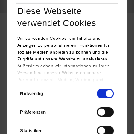
frei
Diese Webseite
verwendet Cookies
Maschinenbau / Produktionstechnik
Wir verwenden Cookies, um Inhalte und
Anzeigen zu personalisieren, Funktionen für
Bosch Rexroth AG The Drive & Control Company Mobile
soziale Medien anbieten zu können und die
Hydraulics
Zugriffe auf unsere Website zu analysieren.
An den Kelternwiesen 14
Außerdem geben wir Informationen zu Ihrer
72160
Horb
Verwendung unserer Website an unsere
Partner für soziale Medien, Werbung und
www.boschrexroth.com
Analysen weiter. Unsere Partner (u.a.
Einwilligungsauswahl
Notwendig
YouTube, Google Maps) führen diese
Dipl. Betriebswirtin (BA) Carolin Schwenk
Informationen möglicherweise mit weiteren
07451 92 1929
Daten zusammen, die Sie ihnen bereitgestellt
carolin.schwenk@boschrexroth.de
Präferenzen
haben oder die sie im Rahmen Ihrer Nutzung
der Dienste gesammelt haben.
Statistiken