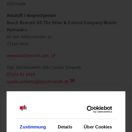
Informatik
Bosch Rexroth AG The Drive & Control Company Mobile
Hydraulics
An den Kelternwiesen 14
72160
Horb
www.boschrexroth.com
Dipl. Betriebswirtin (BA) Carolin Schwenk
07451 92 1929
carolin.schwenk@boschrexroth.de
k.A.
Zustimmung
Details
Über Cookies