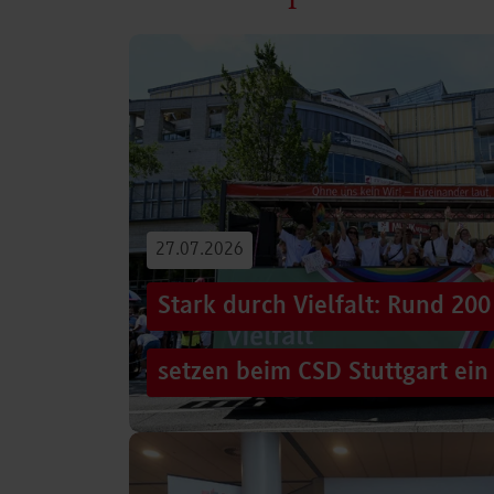
27.07.2026
Stark durch Vielfalt: Rund 2
setzen beim CSD Stuttgart ein
Hunderttausende Menschen säumten am Sams
Stuttgarter Innenstadt. Mitten im farbenfro
Truck, eine große…