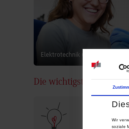
Elektrotechnik und Informations
Die wichtigsten Infos
Zustim
Die
Wir verw
soziale 