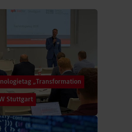
hnologietag „Transformation
W Stuttgart
n einer Zeit, in der sich Technologien, Märkte
menbedingungen immer schneller verändern?