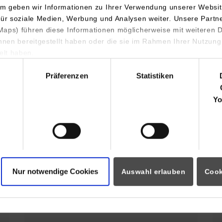
m geben wir Informationen zu Ihrer Verwendung unserer Websit
Der Campus Horb stellt sich vor
für soziale Medien, Werbung und Analysen weiter. Unsere Partn
aps) führen diese Informationen möglicherweise mit weiteren
ihnen bereitgestellt haben oder die sie im Rahmen Ihrer Nutzung
Profil des Campus Horb
lt haben.
hl
Präferenzen
Statistiken
s Horb
Yo
32. Horber
Sommerferienprogramm für Kinder
Nur notwendige Cookies
Auswahl erlauben
Cook
und Jugendliche. Hobby Elektronik
Projekt