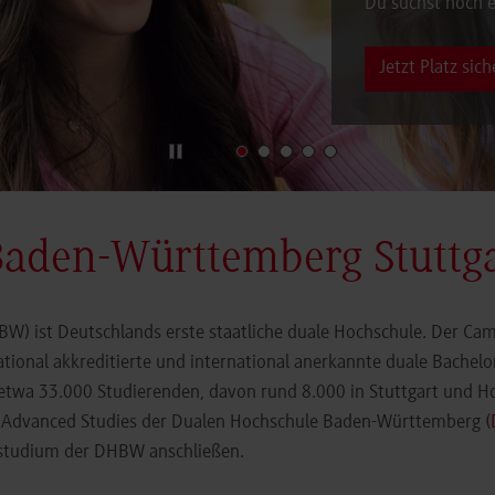
Du suchst noch e
Jetzt Platz sich
Baden-Württemberg Stuttg
) ist Deutschlands erste staatliche duale Hochschule. Der Cam
ational akkreditierte und international anerkannte duale Bachel
 etwa 33.000 Studierenden, davon rund 8.000 in Stuttgart und H
r Advanced Studies der Dualen Hochschule Baden-Württemberg (
orstudium der DHBW anschließen.