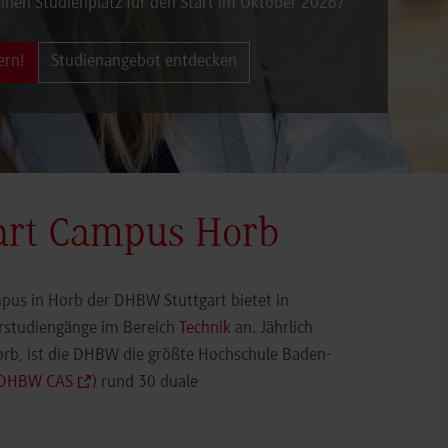
inen Studienplatz für den Start im Oktober 2026?
ern!
Studienangebot entdecken
art Campus Horb
pus in Horb der DHBW Stuttgart bietet in
orstudiengänge im Bereich
Technik
an. Jährlich
orb, ist die DHBW die größte Hochschule Baden-
DHBW CAS
) rund 30 duale