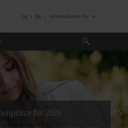
Informationen für
DE
|
EN
Suche
r
Suche
dienplätze für 2026
Zeige n