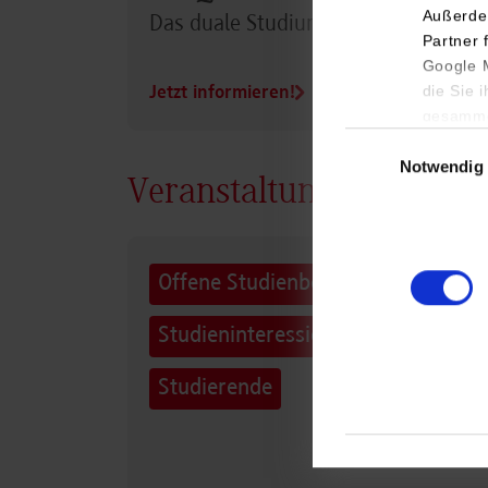
Außerde
Das duale Studium im Überblick
Partner 
Google M
die Sie 
Jetzt informieren!
gesamme
Einwilligungsauswa
Notwendig
Veranstaltungen Campu
Offene Studienberatung für
Studieninteressierte und
Studierende