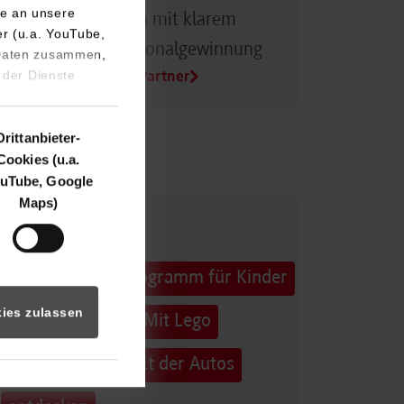
e an unsere
Dualer Partner sein mit klarem
er (u.a. YouTube,
Vorteil bei der Personalgewinnung
 Daten zusammen,
 der Dienste
Alle Infos für Duale Partner
Drittanbieter-
Cookies (u.a.
uTube, Google
Maps)
32. Horber
Sommerferienprogramm für Kinder
ies zulassen
und Jugendliche: Mit Lego
Education die Welt der Autos