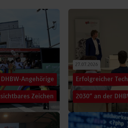
27.07.2026
00 DHBW-Angehörige
Erfolgreicher Tec
 sichtbares Zeichen
2030“ an der DHB
©
tag die Straßen der
Wie gelingt Transformation i
hen Zug: ein eigener DHBW-
und gesellschaftliche Rah
Genau…