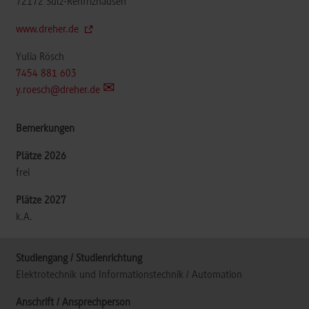
72172
Sulz-Renfrizhausen
www.dreher.de
Yulia Rösch
7454 881 603
y.roesch@dreher.de
frei
k.A.
Elektrotechnik und Informationstechnik / Automation