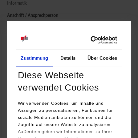
Informatik
Automatic-Systeme Dreher GmbH
Karl-Drais-Str. 1
72172
Sulz-Renfrizhausen
www.dreher.de
Zustimmung
Details
Über Cookies
Yulia Rösch
7454 881 603
Diese Webseite
y.roesch@dreher.de
verwendet Cookies
Wir verwenden Cookies, um Inhalte und
Anzeigen zu personalisieren, Funktionen für
frei
soziale Medien anbieten zu können und die
Zugriffe auf unsere Website zu analysieren.
Außerdem geben wir Informationen zu Ihrer
k.A.