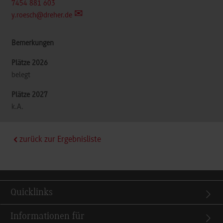
7454 881 603
y.roesch@dreher.de
belegt
k.A.
zurück zur Ergebnisliste
Quicklinks
Informationen für