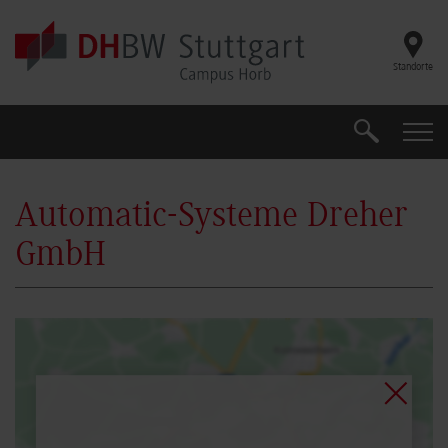
Skip to main content
Standorte
Suche
Suche
Automatic-Systeme Dreher
GmbH