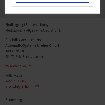
k.A.
Mechatronik / Allgemeine Mechatronik
Automatic-Systeme Dreher GmbH
Karl-Drais-Str. 1
72172
Sulz-Renfrizhausen
www.dreher.de
Yulia Rösch
7454 881 603
y.roesch@dreher.de