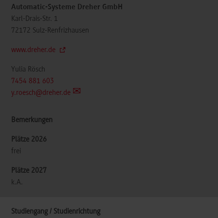
Automatic-Systeme Dreher GmbH
Karl-Drais-Str. 1
72172
Sulz-Renfrizhausen
www.dreher.de
Yulia Rösch
7454 881 603
y.roesch@dreher.de
frei
k.A.