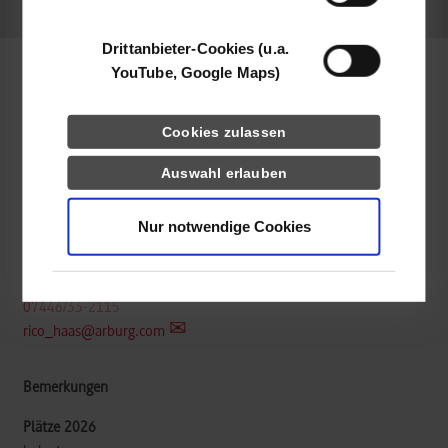
k.A.
Drittanbieter-Cookies (u.a.
YouTube, Google Maps)
Maschinenbau / Kunststofftechnik
Cookies zulassen
ARBURG GmbH + Co KG
Auswahl erlauben
Arthur-Hehl-Straße 1
72290
Loßburg
Nur notwendige Cookies
www.arburg.com
Rico Haas
07446/33-2115
rico_haas@arburg.com