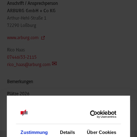
ARBURG GmbH + Co KG
Arthur-Hehl-Straße 1
72290
Loßburg
www.arburg.com
Rico Haas
07446/33-2115
rico_haas@arburg.com
frei
frei
Zustimmung
Details
Über Cookies