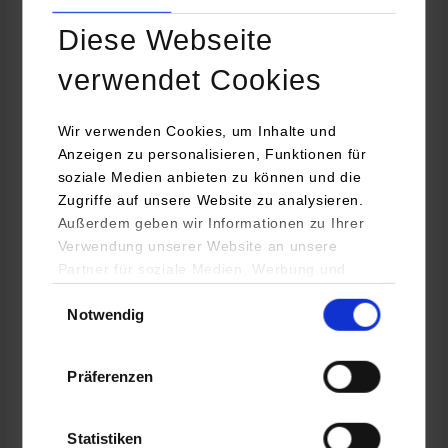
Maschinenbau / Konstruktion und Entwicklung
Diese Webseite
verwendet Cookies
ARBURG GmbH + Co KG
Arthur-Hehl-Straße 1
Wir verwenden Cookies, um Inhalte und
72290
Loßburg
Anzeigen zu personalisieren, Funktionen für
soziale Medien anbieten zu können und die
www.arburg.com
Zugriffe auf unsere Website zu analysieren.
Außerdem geben wir Informationen zu Ihrer
Rico Haas
Verwendung unserer Website an unsere
07446/33-2115
Partner für soziale Medien, Werbung und
rico_haas@arburg.com
Analysen weiter. Unsere Partner (u.a.
Einwilligungsauswahl
Notwendig
YouTube, Google Maps) führen diese
Informationen möglicherweise mit weiteren
Daten zusammen, die Sie ihnen bereitgestellt
Präferenzen
haben oder die sie im Rahmen Ihrer Nutzung
belegt
der Dienste gesammelt haben.
Statistiken