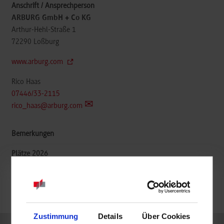
ARBURG GmbH + Co KG
Arthur-Hehl-Straße 1
72290
Loßburg
www.arburg.com
Rico Haas
07446/33-2115
rico_haas@arburg.com
frei
frei
Zustimmung
Details
Über Cookies