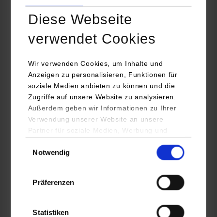
Maschinenbau / Konstruktion und Entwicklung
Diese Webseite
verwendet Cookies
ARBURG GmbH + Co KG
Arthur-Hehl-Straße 1
Wir verwenden Cookies, um Inhalte und
72290
Loßburg
Anzeigen zu personalisieren, Funktionen für
soziale Medien anbieten zu können und die
www.arburg.com
Zugriffe auf unsere Website zu analysieren.
Außerdem geben wir Informationen zu Ihrer
Rico Haas
Verwendung unserer Website an unsere
07446/33-2115
Partner für soziale Medien, Werbung und
rico_haas@arburg.com
Analysen weiter. Unsere Partner (u.a.
Einwilligungsauswahl
Notwendig
YouTube, Google Maps) führen diese
Informationen möglicherweise mit weiteren
Daten zusammen, die Sie ihnen bereitgestellt
Präferenzen
haben oder die sie im Rahmen Ihrer Nutzung
belegt
der Dienste gesammelt haben.
Statistiken