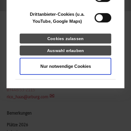
k.A.
Drittanbieter-Cookies (u.a.
YouTube, Google Maps)
Maschinenbau / Produktionstechnik
Cookies zulassen
ARBURG GmbH + Co KG
Auswahl erlauben
Arthur-Hehl-Straße 1
72290
Loßburg
Nur notwendige Cookies
www.arburg.com
Rico Haas
07446/33-2115
rico_haas@arburg.com