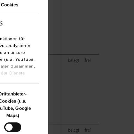
 Cookies
urg
.com
s
115
nktionen für
arburg.com
zu analysieren.
e an unsere
er (u.a. YouTube,
bH + Co KG
belegt
frei
 Daten zusammen,
-Straße 1
 der Dienste
urg
.com
Drittanbieter-
Cookies (u.a.
115
uTube, Google
arburg.com
Maps)
bH + Co KG
belegt
frei