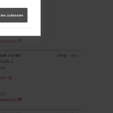
-Straße 1
urg
ies zulassen
.com
115
arburg.com
bH + Co KG
belegt
frei
-Straße 1
urg
.com
115
arburg.com