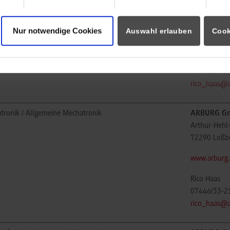
Arthur-Hehl
72290
Loßb
Nur notwendige Cookies
Auswahl erlauben
Cook
www.arburg
Rico Haas
07446/33-2
rico_haas@
tronik / Allgemeine Mechatronik
ARBURG Gm
Arthur-Hehl
72290
Loßb
www.arburg
Rico Haas
07446/33-2
rico_haas@