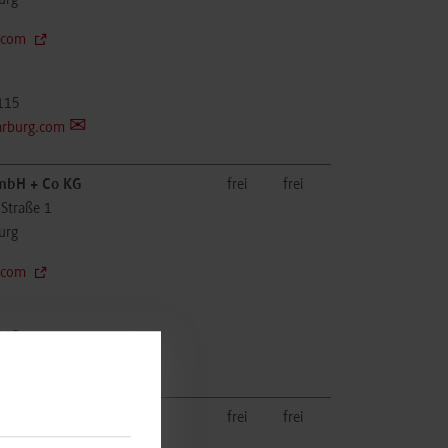
urg
.com
115
arburg.com
bH + Co KG
frei
frei
-Straße 1
urg
.com
115
arburg.com
bH + Co KG
frei
frei
-Straße 1