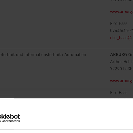
72290
Loßb
www.arburg
Rico Haas
07446/33-2
rico_haas@
rotechnik und Informationstechnik / Automation
ARBURG Gm
Arthur-Hehl
72290
Loßb
www.arburg
Rico Haas
07446/33-2
rico_haas@
matik
ARBURG Gm
Arthur-Hehl