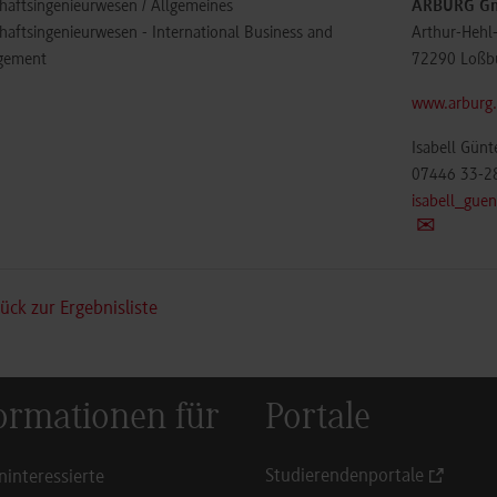
chaftsingenieurwesen / Allgemeines
ARBURG Gm
haftsingenieurwesen - International Business and
Arthur-Hehl
gement
72290
Loßb
www.arburg
Isabell Günt
07446 33-2
isabell_gue
ück zur Ergebnisliste
ormationen für
Portale
Studierendenportale
ninteressierte