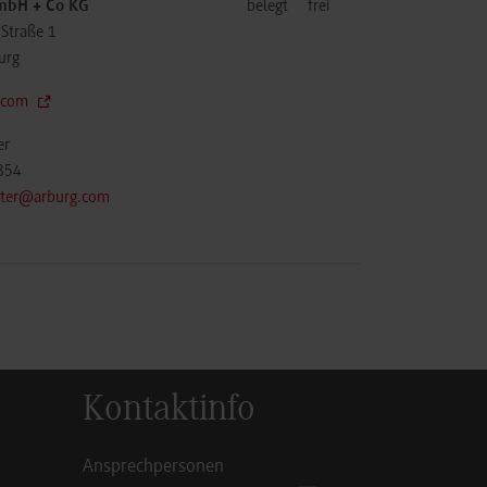
bH + Co KG
belegt
frei
-Straße 1
urg
.com
er
854
nter@arburg.com
Kontaktinfo
Ansprechpersonen