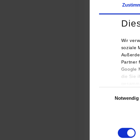
Zustim
Die
Wir verw
soziale 
Außerde
Partner 
Masch
Google M
die Sie 
gesamme
Einwilligungsauswa
Notwendig
Masch