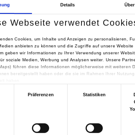
mung
Details
Über
72290
Loßb
www.arburg
se Webseite verwendet Cookie
Rico Haas
07446/33-2
enden Cookies, um Inhalte und Anzeigen zu personalisieren, Fu
rico_haas@
Medien anbieten zu können und die Zugriffe auf unsere Website 
m geben wir Informationen zu Ihrer Verwendung unserer Websit
für soziale Medien, Werbung und Analysen weiter. Unsere Partn
inenbau / Kunststofftechnik
ARBURG Gm
aps) führen diese Informationen möglicherweise mit weiteren
Arthur-Hehl
ihnen bereitgestellt haben oder die sie im Rahmen Ihrer Nutzung
72290
Loßb
lt haben.
hl
www.arburg
Präferenzen
Statistiken
Rico Haas
07446/33-2
Yo
rico_haas@
inenbau / Produktionstechnik
ARBURG Gm