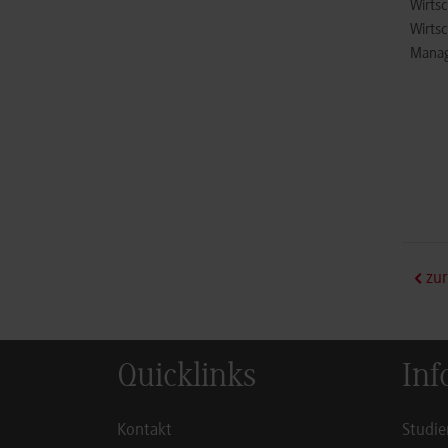
Wirts
Wirtsc
Mana
zur
Quicklinks
Inf
Kontakt
Studie