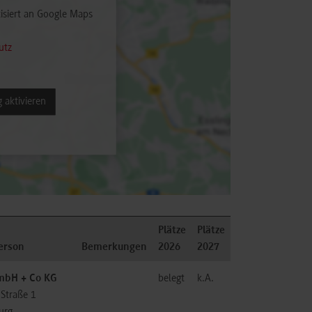
isiert an Google Maps
utz
 aktivieren
Plätze
Plätze
erson
Bemerkungen
2026
2027
bH + Co KG
belegt
k.A.
-Straße 1