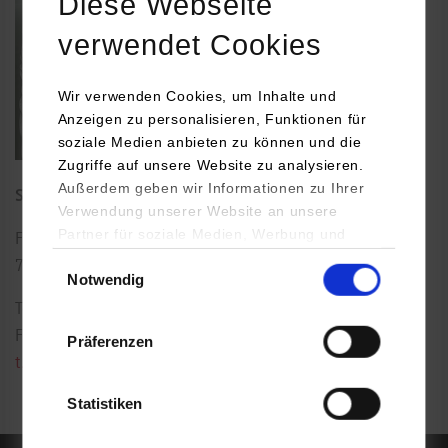
Diese Webseite
verwendet Cookies
Wir verwenden Cookies, um Inhalte und
Anzeigen zu personalisieren, Funktionen für
soziale Medien anbieten zu können und die
Zugriffe auf unsere Website zu analysieren.
Außerdem geben wir Informationen zu Ihrer
Studiengangsleitung
Verwendung unserer Website an unsere
Partner für soziale Medien, Werbung und
Florianstraße 15
Analysen weiter. Unsere Partner (u.a.
Einwilligungsauswahl
72160
Horb am Neckar
Notwendig
YouTube, Google Maps) führen diese
Informationen möglicherweise mit weiteren
Tel.:
07451/521-233
Daten zusammen, die Sie ihnen bereitgestellt
Fax: 07451/521-139
Präferenzen
haben oder die sie im Rahmen Ihrer Nutzung
t.jansen@hb.dhbw-stuttgart.de
der Dienste gesammelt haben.
Statistiken