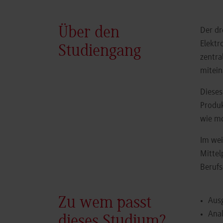
Über den
Der dr
Elektr
Studiengang
zentra
mitein
Dieses
Produk
wie mo
Im wei
Mittel
Berufs
Zu wem passt
Aus
Anal
dieses Studium?