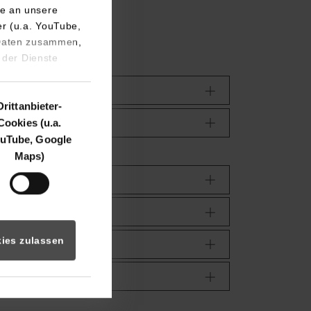
binden.
e an unsere
er (u.a. YouTube,
 Daten zusammen,
 der Dienste
Drittanbieter-
Cookies (u.a.
uTube, Google
Maps)
ies zulassen