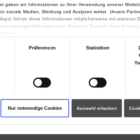
n Studierenden ermöglichen, Studium und Beruf optimal zu ver
m geben wir Informationen zu Ihrer Verwendung unserer Websit
für soziale Medien, Werbung und Analysen weiter. Unsere Partn
m
Bachelor zum Master an der DHBW
aps) führen diese Informationen möglicherweise mit weiteren
ihnen bereitgestellt haben oder die sie im Rahmen Ihrer Nutzung
lt haben.
hl
undlagenmodule
Präferenzen
Statistiken
dienrichtungsspezifische Inhalte
Yo
dienverlauf
dulhandbuch, Curriculum und weitere Downloads
Nur notwendige Cookies
Auswahl erlauben
Cook
thevorkurs
udierendenportal