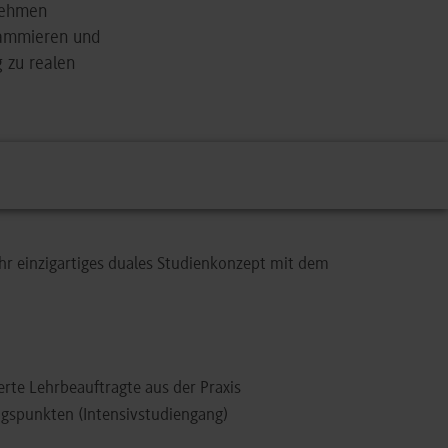
rnehmen
rammieren und
 zu realen
r einzigartiges duales Studienkonzept mit dem
rte Lehrbeauftragte aus der Praxis
ngspunkten (Intensivstudiengang)