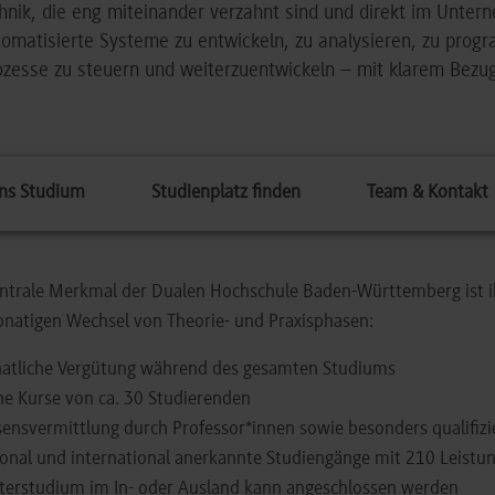
hnik, die eng miteinander verzahnt sind und direkt im Unte
omatisierte Systeme zu entwickeln, zu analysieren, zu prog
zesse zu steuern und weiterzuentwickeln – mit klarem Bezug
ns Studium
Studienplatz finden
Team & Kontakt
ntrale Merkmal der Dualen Hochschule Baden-Württemberg ist ih
natigen Wechsel von Theorie- und Praxisphasen:
atliche Vergütung während des gesamten Studiums
ne Kurse von ca. 30 Studierenden
ensvermittlung durch Professor*innen sowie besonders qualifizie
onal und international anerkannte Studiengänge mit 210 Leistu
terstudium im In- oder Ausland kann angeschlossen werden