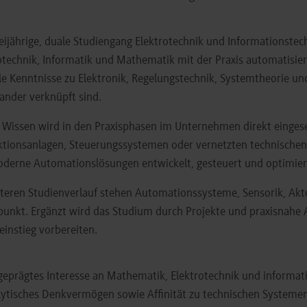
eijährige, duale Studiengang Elektrotechnik und Informationste
otechnik, Informatik und Mathematik mit der Praxis automatisie
le Kenntnisse zu Elektronik, Regelungstechnik, Systemtheorie u
ander verknüpft sind.
 Wissen wird in den Praxisphasen im Unternehmen direkt eingeset
tionsanlagen, Steuerungssystemen oder vernetzten technischen P
derne Automationslösungen entwickelt, gesteuert und optimier
teren Studienverlauf stehen Automationssysteme, Sensorik, Akt
punkt. Ergänzt wird das Studium durch Projekte und praxisnahe 
einstieg vorbereiten.
geprägtes Interesse an Mathematik, Elektrotechnik und inform
ytisches Denkvermögen sowie Affinität zu technischen Systemen