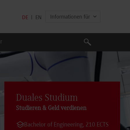
Informationen für
DE
|
EN
Suche
r
Suche
Duales Studium
Studieren & Geld verdienen
Bachelor of Engineering, 210 ECTS