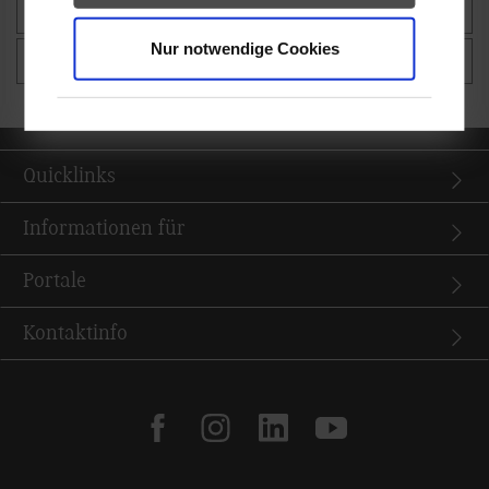
Mathevorkurs
Nur notwendige Cookies
Studierendenportal Maschinenbau
Quicklinks
Informationen für
Portale
Kontaktinfo
facebook
instagram
linkedin
youtube